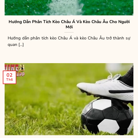
Hướng Dẫn Phân Tích Kèo Châu Á Và Kèo Châu Âu Cho Người
Mới
Hướng dẫn phân tích kèo Châu Á và kèo Châu Âu trở thành sự
quan [...]
02
Th6