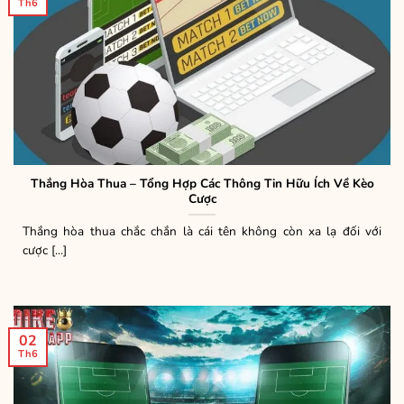
Th6
Thắng Hòa Thua – Tổng Hợp Các Thông Tin Hữu Ích Về Kèo
Cược
Thắng hòa thua chắc chắn là cái tên không còn xa lạ đối với
cược [...]
02
Th6