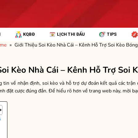
H
KQBĐ
LỊCH THI ĐẤU
TIPS
me
»
Giới Thiệu Soi Kèo Nhà Cái – Kênh Hỗ Trợ Soi Kèo Bóng
Soi Kèo Nhà Cái – Kênh Hỗ Trợ Soi
 tin về nhận định, soi kèo và hỗ trợ dự đoán kết quả các trận
h đặt cược đúng đắn. Để hiểu rõ hơn về trang web này, mời bạn
á