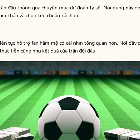
rận đấu thông qua chuyên mục dự đoán tỷ số. Nội dung này do 
ham khảo và chọn kèo chuẩn xác hơn.
iên tục hỗ trợ fan hâm mộ có cái nhìn tổng quan hơn. Nơi đây 
 thực tiễn cũng như kết quả của trận đối đầu.