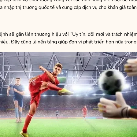
 nhập thị trường quốc tế và cung cấp dịch vụ cho khán giả toàn
định sẽ gắn liền thương hiệu với “Uy tín, đổi mới và trách nhi
iệu. Đây cũng là nền tảng giúp đơn vị phát triển hơn nữa trong 