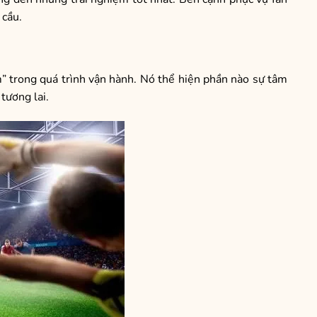
 cầu.
ệm” trong quá trình vận hành. Nó thể hiện phần nào sự tâm
tương lai.