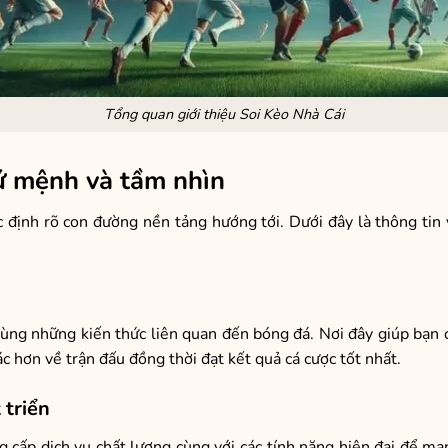
Tổng quan giới thiệu Soi Kèo Nhà Cái
sứ mệnh và tầm nhìn
ác định rõ con đường nền tảng hướng tới. Dưới đây là thông tin
ng những kiến thức liên quan đến bóng đá. Nơi đây giúp bạn có
c hơn về trận đấu đồng thời đạt kết quả cá cược tốt nhất.
 triển
 cấp dịch vụ chất lượng cùng với các tính năng hiện đại để ma