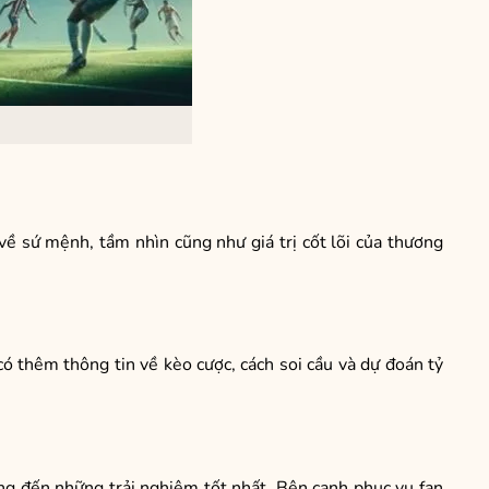
 về sứ mệnh, tầm nhìn cũng như giá trị cốt lõi của thương
 thêm thông tin về kèo cược, cách soi cầu và dự đoán tỷ
ng đến những trải nghiệm tốt nhất. Bên cạnh phục vụ fan