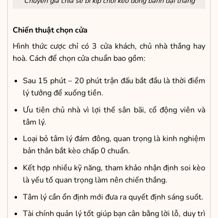
Chuyên gia chia sẻ bí kíp chơi kèo đồng banh đại thắng
Chiến thuật chọn cửa
Hình thức cược chỉ có 3 cửa khách, chủ nhà thắng hay
hoà. Cách để chọn cửa chuẩn bao gồm:
Sau 15 phút – 20 phút trận đấu bắt đầu là thời điểm
lý tưởng để xuống tiền.
Ưu tiên chủ nhà vì lợi thế sân bãi, cổ động viên và
tâm lý.
Loại bỏ tâm lý đám đông, quan trọng là kinh nghiệm
bản thân bắt kèo chấp 0
chuẩn.
Kết hợp nhiều kỹ năng, tham khảo nhận định soi kèo
là yếu tố quan trọng làm nên chiến thắng.
Tâm lý cần ổn định mới đưa ra quyết định sáng suốt.
Tài chính quản lý tốt giúp bạn cân bằng lời lỗ, duy trì