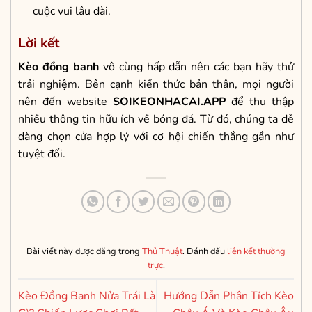
cuộc vui lâu dài.
Lời kết
Kèo đồng banh
vô cùng hấp dẫn nên các bạn hãy thử
trải nghiệm. Bên cạnh kiến thức bản thân, mọi người
nên đến website
SOIKEONHACAI.APP
để thu thập
nhiều thông tin hữu ích về bóng đá. Từ đó, chúng ta dễ
dàng chọn cửa hợp lý với cơ hội chiến thắng gần như
tuyệt đối.
Bài viết này được đăng trong
Thủ Thuật
. Đánh dấu
liên kết thường
trực
.
Kèo Đồng Banh Nửa Trái Là
Hướng Dẫn Phân Tích Kèo