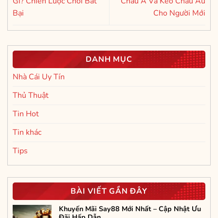
Gì? Chiến Lược Chơi Bất
Châu Á Và Kèo Châu Âu
Bại
Cho Người Mới
DANH MỤC
Nhà Cái Uy Tín
Thủ Thuật
Tin Hot
Tin khác
Tips
BÀI VIẾT GẦN ĐÂY
Khuyến Mãi Say88 Mới Nhất – Cập Nhật Ưu
Đãi Hấp Dẫn