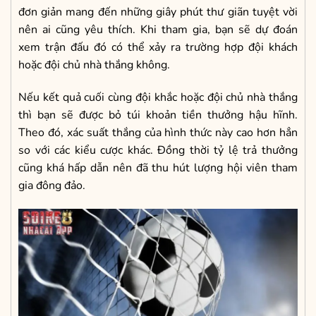
đơn giản mang đến những giây phút thư giãn tuyệt vời
nên ai cũng yêu thích. Khi tham gia, bạn sẽ dự đoán
xem trận đấu đó có thể xảy ra trường hợp đội khách
hoặc đội chủ nhà thắng không.
Nếu kết quả cuối cùng đội khắc hoặc đội chủ nhà thắng
thì bạn sẽ được bỏ túi khoản tiền thưởng hậu hĩnh.
Theo đó, xác suất thắng của hình thức này cao hơn hẳn
so với các kiểu cược khác. Đồng thời tỷ lệ trả thưởng
cũng khá hấp dẫn nên đã thu hút lượng hội viên tham
gia đông đảo.