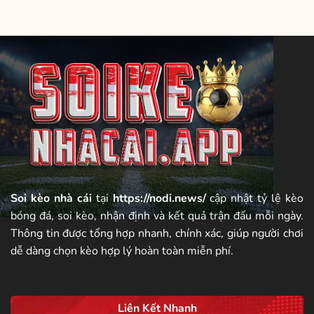
Soi kèo nhà cái
tại
https://nodi.news/
cập nhật tỷ lệ kèo
bóng đá, soi kèo, nhận định và kết quả trận đấu mỗi ngày.
Thông tin được tổng hợp nhanh, chính xác, giúp người chơi
dễ dàng chọn kèo hợp lý hoàn toàn miễn phí.
Liên Kết Nhanh