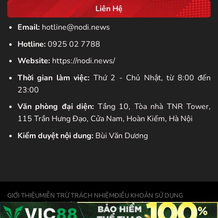
Liên Hệ
Email:
hotline@nodi.news
Hotline:
0925 02 7788
Website:
https://nodi.news/
Thời gian làm việc:
Thứ 2 - Chủ Nhật, từ 8:00 đến
23:00
Văn phòng đại diện:
Tầng 10, Tòa nhà TNR Tower,
115 Trần Hưng Đạo, Cửa Nam, Hoàn Kiếm, Hà Nội
Kiểm duyệt nội dung:
Bùi Văn Dương
GIỚI THIỆU
MIỄN TRỪ TRÁCH NHIỆM
ĐIỀU KHOẢN SỬ DỤNG
CHƠI CÓ TRÁCH NHIỆM
CHÍNH SÁCH BẢO MẬT
LIÊN HỆ SOI KEONHACAI