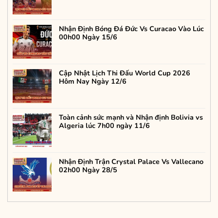
Nhận Định Bóng Đá Đức Vs Curacao Vào Lúc
00h00 Ngày 15/6
Cập Nhật Lịch Thi Đấu World Cup 2026
Hôm Nay Ngày 12/6
Toàn cảnh sức mạnh và Nhận định Bolivia vs
Algeria lúc 7h00 ngày 11/6
Nhận Định Trận Crystal Palace Vs Vallecano
02h00 Ngày 28/5