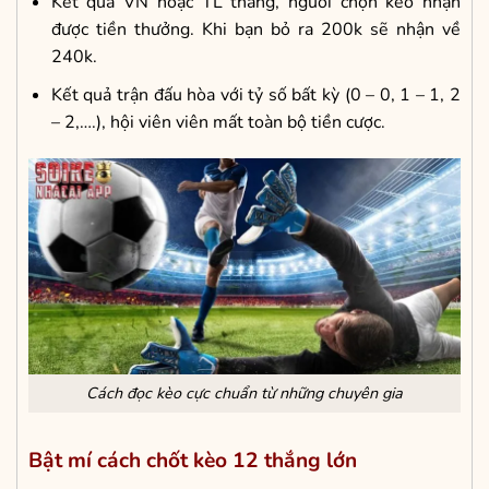
Kết quả VN hoặc TL thắng, người chọn kèo nhận
được tiền thưởng. Khi bạn bỏ ra 200k sẽ nhận về
240k.
Kết quả trận đấu hòa với tỷ số bất kỳ (0 – 0, 1 – 1, 2
– 2,….), hội viên viên mất toàn bộ tiền cược.
Cách đọc kèo cực chuẩn từ những chuyên gia
Bật mí cách chốt kèo 12 thắng lớn