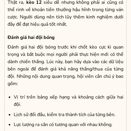
Thật ra,
kèo 12
siêu dễ nhưng không phải ai cũng có
thể rinh về khoản tiền thưởng hậu hĩnh trong từng ván
cược. Người dùng nên tích lũy thêm kinh nghiệm dưới
đây để đạt hiệu quả tốt nhất.
Đánh giá hai đội bóng
Đánh giá hai đội bóng trước khi chốt kèo cực kì quan
trọng và bắt buộc mọi người phải thực hiện mới có thể
dành chiến thắng. Lúc này, bạn hãy dựa vào các dữ liệu
bên ngoài để đánh giá khả năng thắng/thua của từng
đội. Những nội dung quan trọng, hội viên cần chú ý bao
gồm:
Vị trí trên bảng xếp hạng và khoảng cách giữa hai
đội.
Lịch sử đối đầu, kiểm tra thành tích của từng bên.
Lực lượng ra sân có tương quan với nhau không.