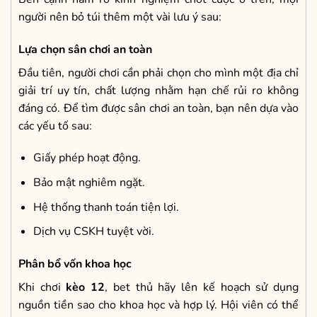
người nên bỏ túi thêm một vài lưu ý sau:
Lựa chọn sân chơi an toàn
Đầu tiên, người chơi cần phải chọn cho mình một địa chỉ
giải trí uy tín, chất lượng nhằm hạn chế rủi ro không
đáng có. Để tìm được sân chơi an toàn, bạn nên dựa vào
các yếu tố sau:
Giấy phép hoạt động.
Bảo mật nghiêm ngặt.
Hệ thống thanh toán tiện lợi.
Dịch vụ CSKH tuyệt vời.
Phân bổ vốn khoa học
Khi chơi
kèo 12
, bet thủ hãy lên kế hoạch sử dụng
nguồn tiền sao cho khoa học và hợp lý. Hội viên có thể