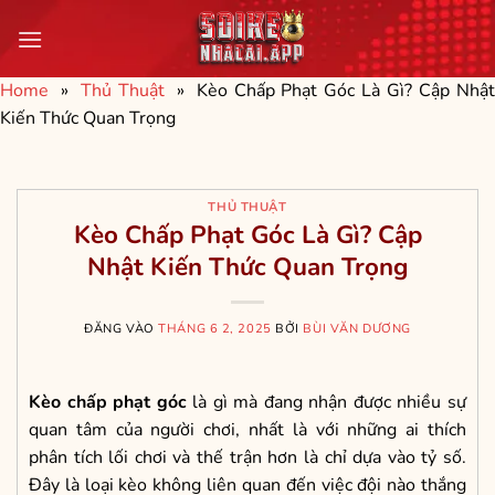
Bỏ
qua
nội
Home
»
Thủ Thuật
»
Kèo Chấp Phạt Góc Là Gì? Cập Nhậ
dung
Kiến Thức Quan Trọng
THỦ THUẬT
Kèo Chấp Phạt Góc Là Gì? Cập
Nhật Kiến Thức Quan Trọng
ĐĂNG VÀO
THÁNG 6 2, 2025
BỞI
BÙI VĂN DƯƠNG
Kèo chấp phạt góc
là gì mà đang nhận được nhiều sự
quan tâm của người chơi, nhất là với những ai thích
phân tích lối chơi và thế trận hơn là chỉ dựa vào tỷ số.
Đây là loại kèo không liên quan đến việc đội nào thắng