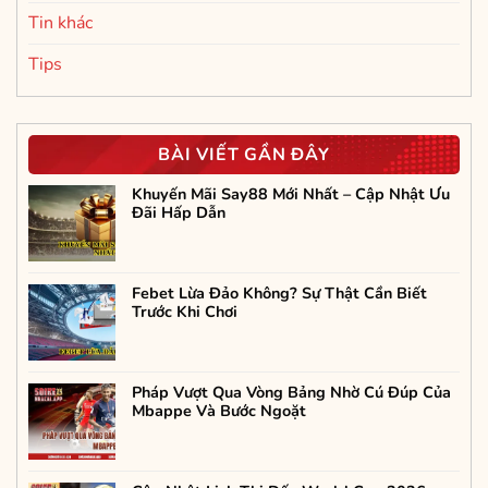
Tin khác
Tips
BÀI VIẾT GẦN ĐÂY
Khuyến Mãi Say88 Mới Nhất – Cập Nhật Ưu
Đãi Hấp Dẫn
Febet Lừa Đảo Không? Sự Thật Cần Biết
Trước Khi Chơi
Pháp Vượt Qua Vòng Bảng Nhờ Cú Đúp Của
Mbappe Và Bước Ngoặt