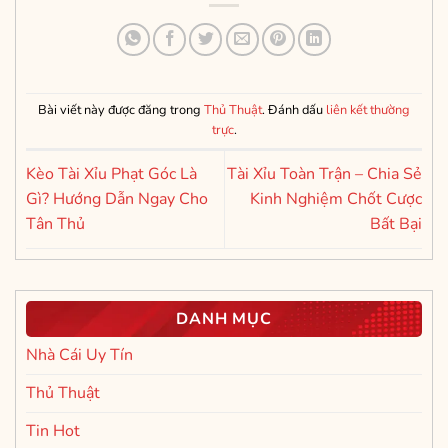
Bài viết này được đăng trong
Thủ Thuật
. Đánh dấu
liên kết thường
trực
.
Kèo Tài Xỉu Phạt Góc Là
Tài Xỉu Toàn Trận – Chia Sẻ
Gì? Hướng Dẫn Ngay Cho
Kinh Nghiệm Chốt Cược
Tân Thủ
Bất Bại
DANH MỤC
Nhà Cái Uy Tín
Thủ Thuật
Tin Hot