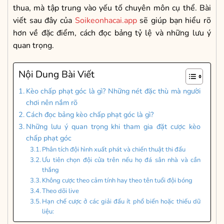
thua, mà tập trung vào yếu tố chuyên môn cụ thể. Bài
viết sau đây của
Soikeonhacai.app
sẽ giúp bạn hiểu rõ
hơn về đặc điểm, cách đọc bảng tỷ lệ và những lưu ý
quan trọng.
Nội Dung Bài Viết
Kèo chấp phạt góc là gì? Những nét đặc thù mà người
chơi nên nắm rõ
Cách đọc bảng kèo chấp phạt góc là gì?
Những lưu ý quan trọng khi tham gia đặt cược kèo
chấp phạt góc
Phân tích đội hình xuất phát và chiến thuật thi đấu
Ưu tiên chọn đội cửa trên nếu họ đá sân nhà và cần
thắng
Không cược theo cảm tính hay theo tên tuổi đội bóng
Theo dõi live
Hạn chế cược ở các giải đấu ít phổ biến hoặc thiếu dữ
liệu: