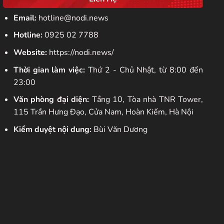
Email:
hotline@nodi.news
Hotline:
0925 02 7788
Website:
https://nodi.news/
Thời gian làm việc:
Thứ 2 - Chủ Nhật, từ 8:00 đến
23:00
Văn phòng đại diện:
Tầng 10, Tòa nhà TNR Tower,
115 Trần Hưng Đạo, Cửa Nam, Hoàn Kiếm, Hà Nội
Kiểm duyệt nội dung:
Bùi Văn Dương