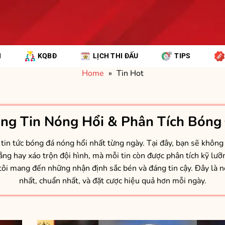
H
KQBĐ
LỊCH THI ĐẤU
TIPS
Home
»
Tin Hot
ông Tin Nóng Hổi & Phân Tích Bóng
 tin tức bóng đá nóng hổi nhất từng ngày. Tại đây, bạn sẽ không
ng hay xáo trộn đội hình, mà mỗi tin còn được phân tích kỹ lưỡ
tôi mang đến những nhận định sắc bén và đáng tin cậy. Đây là 
nhất, chuẩn nhất, và đặt cược hiệu quả hơn mỗi ngày.