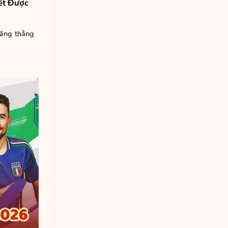
ết Được
căng thẳng
 Cup 2026?