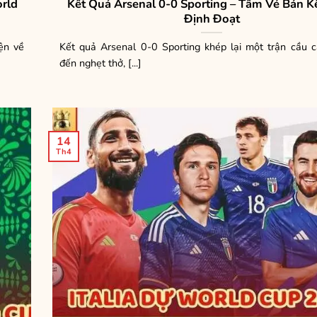
orld
Kết Quả Arsenal 0-0 Sporting – Tấm Vé Bán K
Định Đoạt
ện về
Kết quả Arsenal 0-0 Sporting khép lại một trận cầu 
đến nghẹt thở, [...]
14
Th4
Fan
Liệu FIFA Có Trao Cơ Hội Cuối Cho Italia Dự World