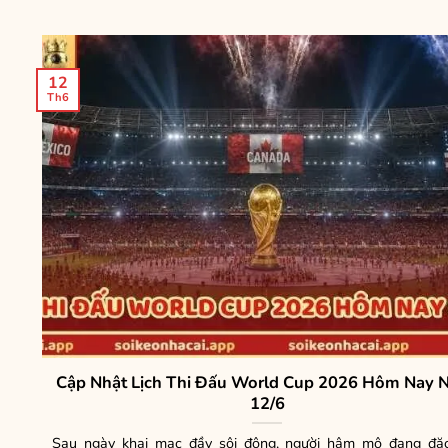
12
Th6
Cập Nhật Lịch Thi Đấu World Cup 2026 Hôm Nay Ngày 
Cập Nhật Lịch Thi Đấu World Cup 2026 Hôm Nay 
12/6
Sau ngày khai mạc đầy sôi động, người hâm mộ đang đặc