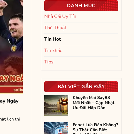
DANH MỤC
Nhà Cái Uy Tín
Thủ Thuật
Tin Hot
Tin khác
Tips
gày 16/6
BÀI VIẾT GẦN ĐÂY
Khuyến Mãi Say88
Nay Ngày
Mới Nhất – Cập Nhật
Ưu Đãi Hấp Dẫn
ật lịch thi
Febet Lừa Đảo Không?
Sự Thật Cần Biết