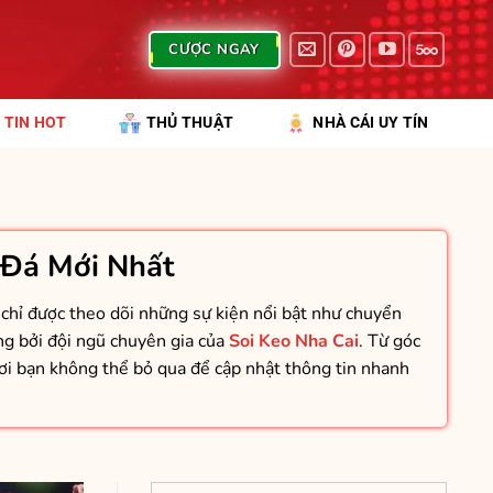
CƯỢC NGAY
TIN HOT
THỦ THUẬT
NHÀ CÁI UY TÍN
 Đá Mới Nhất
 chỉ được theo dõi những sự kiện nổi bật như chuyển
ng bởi đội ngũ chuyên gia của
Soi Keo Nha Cai
. Từ góc
nơi bạn không thể bỏ qua để cập nhật thông tin nhanh