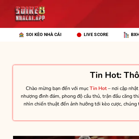
Bỏ
qua
nội
dung
SOI KÈO NHÀ CÁI
LIVE SCORE
BX
Tin Hot: Th
Chào mừng bạn đến với mục
Tin Hot
– nơi cập nhật
nhượng đình đám, phong độ cầu thủ, trận đấu căng thẳ
nhìn chiến thuật đến ảnh hưởng tới kèo cược, chúng 