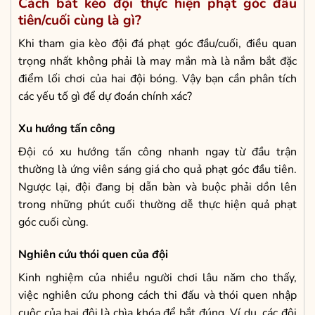
Cách bắt kèo đội thực hiện phạt góc đầu
tiên/cuối cùng là gì?
Khi tham gia kèo đội đá phạt góc đầu/cuối, điều quan
trọng nhất không phải là may mắn mà là nắm bắt đặc
điểm lối chơi của hai đội bóng. Vậy bạn cần phân tích
các yếu tố gì để dự đoán chính xác?
Xu hướng tấn công
Đội có xu hướng tấn công nhanh ngay từ đầu trận
thường là ứng viên sáng giá cho quả phạt góc đầu tiên.
Ngược lại, đội đang bị dẫn bàn và buộc phải dồn lên
trong những phút cuối thường dễ thực hiện quả phạt
góc cuối cùng.
Nghiên cứu thói quen của đội
Kinh nghiệm của nhiều người chơi lâu năm cho thấy,
việc nghiên cứu phong cách thi đấu và thói quen nhập
cuộc của hai đội là chìa khóa để bắt đúng. Ví dụ, các đội