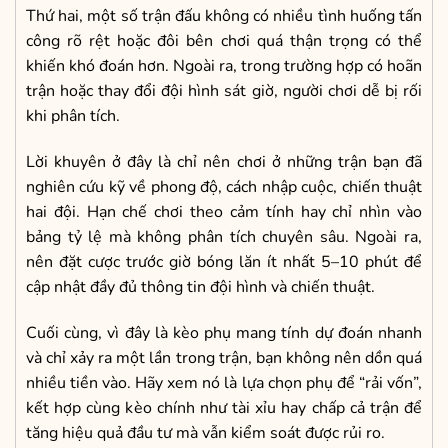
Thứ hai, một số trận đấu không có nhiều tình huống tấn
công rõ rệt hoặc đôi bên chơi quá thận trọng có thể
khiến khó đoán hơn. Ngoài ra, trong trường hợp có hoãn
trận hoặc thay đổi đội hình sát giờ, người chơi dễ bị rối
khi phân tích.
Lời khuyên ở đây là chỉ nên chơi ở những trận bạn đã
nghiên cứu kỹ về phong độ, cách nhập cuộc, chiến thuật
hai đội. Hạn chế chơi theo cảm tính hay chỉ nhìn vào
bảng tỷ lệ mà không phân tích chuyên sâu. Ngoài ra,
nên đặt cược trước giờ bóng lăn ít nhất 5–10 phút để
cập nhật đầy đủ thông tin đội hình và chiến thuật.
Cuối cùng, vì đây là kèo phụ mang tính dự đoán nhanh
và chỉ xảy ra một lần trong trận, bạn không nên dồn quá
nhiều tiền vào. Hãy xem nó là lựa chọn phụ để “rải vốn”,
kết hợp cùng kèo chính như tài xỉu hay chấp cả trận để
tăng hiệu quả đầu tư mà vẫn kiểm soát được rủi ro.