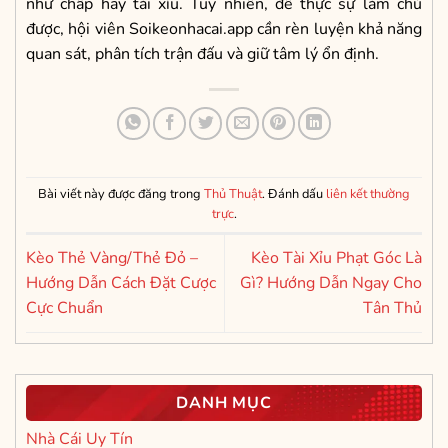
như chấp hay tài xỉu. Tuy nhiên, để thực sự làm chủ
được, hội viên Soikeonhacai.app cần rèn luyện khả năng
quan sát, phân tích trận đấu và giữ tâm lý ổn định.
Bài viết này được đăng trong
Thủ Thuật
. Đánh dấu
liên kết thường
trực
.
Kèo Thẻ Vàng/Thẻ Đỏ –
Kèo Tài Xỉu Phạt Góc Là
Hướng Dẫn Cách Đặt Cược
Gì? Hướng Dẫn Ngay Cho
Cực Chuẩn
Tân Thủ
DANH MỤC
Nhà Cái Uy Tín