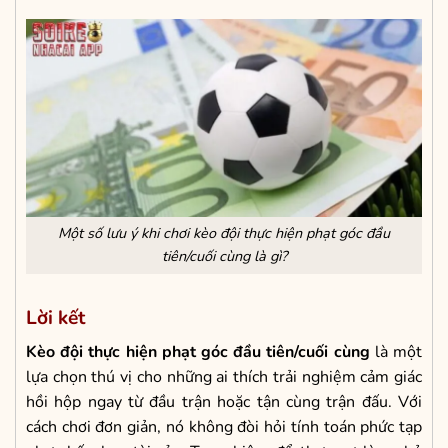
Một số lưu ý khi chơi kèo đội thực hiện phạt góc đầu
tiên/cuối cùng là gì?
Lời kết
Kèo đội thực hiện phạt góc đầu tiên/cuối cùng
là một
lựa chọn thú vị cho những ai thích trải nghiệm cảm giác
hồi hộp ngay từ đầu trận hoặc tận cùng trận đấu. Với
cách chơi đơn giản, nó không đòi hỏi tính toán phức tạp