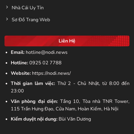
Nhà Cái Uy Tín
Sơ Đồ Trang Web
Liên Hệ
Email:
hotline@nodi.news
Hotline:
0925 02 7788
Website:
https://nodi.news/
Thời gian làm việc:
Thứ 2 - Chủ Nhật, từ 8:00 đến
23:00
Văn phòng đại diện:
Tầng 10, Tòa nhà TNR Tower,
115 Trần Hưng Đạo, Cửa Nam, Hoàn Kiếm, Hà Nội
Kiểm duyệt nội dung:
Bùi Văn Dương