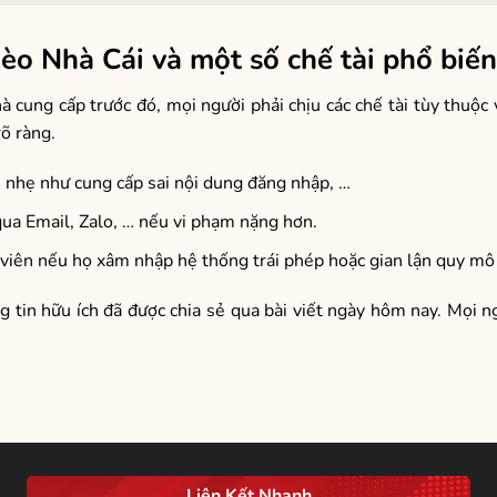
èo Nhà Cái và một số chế tài phổ biến
 cung cấp trước đó, mọi người phải chịu các chế tài tùy thuộc 
õ ràng.
 nhẹ như cung cấp sai nội dung đăng nhập, …
qua Email, Zalo, … nếu vi phạm nặng hơn.
 viên nếu họ xâm nhập hệ thống trái phép hoặc gian lận quy mô 
ng tin hữu ích đã được chia sẻ qua bài viết ngày hôm nay. Mọi n
Liên Kết Nhanh