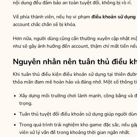
nội dung đều đảm bảo an toàn tuyệt đối, không bị rò rỉ.
Về phía thành viên, nếu họ vi phạm
điều khoản sử dụng
account chắc chắn sẽ bị khóa.
Hơn nữa, người dùng cũng cần thường xuyên cập nhật mật
như sẽ gây ảnh hưởng đến account, thậm chí mất tiền nếu
Nguyên nhân nên tuân thủ điều k
Khi tuân thủ điều kiện điều khoản sử dụng tại thiên đường
thỏa mãn đam mê hoàn hảo và đáng nhớ. Một số thông tin 
Xây dựng môi trường chơi lành mạnh, công bằng và đá
trọng.
Tuân thủ tuyệt đối điều khoản sử dụng giúp người dùng
Trong quá trình trải nghiệm kho game đặc sắc, nếu gặ
viên xử lý vấn đề trong khoảng thời gian ngắn nhất.