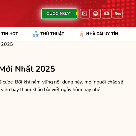
CƯỢC NGAY
TIN HOT
THỦ THUẬT
NHÀ CÁI UY TÍN
t 2025
 Mới Nhất 2025
 cược. Bởi khi nắm vững nội dung này, mọi người chắc sẽ
nh viên hãy tham khảo bài viết ngày hôm nay nhé.