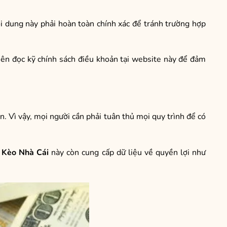
ội dung này phải hoàn toàn chính xác để tránh trường hợp
 nên đọc kỹ chính sách điều khoản tại website này để đảm
n. Vì vậy, mọi người cần phải tuân thủ mọi quy trình để có
 Kèo Nhà Cái
này còn cung cấp dữ liệu về quyền lợi như