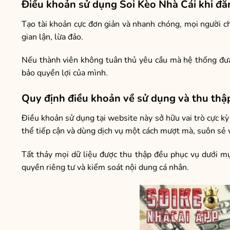
Điều khoản sử dụng Soi Kèo Nhà Cái khi đă
Tạo tài khoản cực đơn giản và nhanh chóng, mọi người ch
gian lận, lừa đảo.
Nếu thành viên không tuân thủ yêu cầu mà hệ thống đưa r
bảo quyền lợi của mình.
Quy định điều khoản về sử dụng và thu thập
Điều khoản sử dụng tại website này sở hữu vai trò cực kỳ 
thể tiếp cận và dùng dịch vụ một cách mượt mà, suôn sẻ v
Tất thảy mọi dữ liệu được thu thập đều phục vụ dưới mụ
quyền riêng tư và kiểm soát nội dung cá nhân.