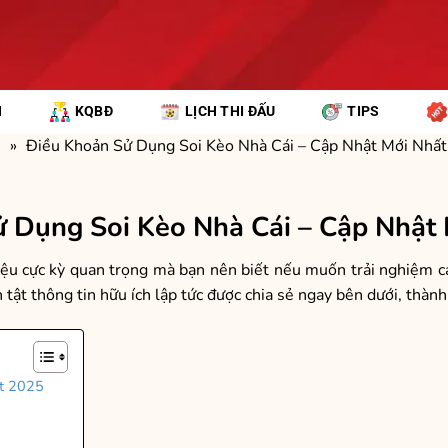
H
KQBĐ
LỊCH THI ĐẤU
TIPS
e
»
Điều Khoản Sử Dụng Soi Kèo Nhà Cái – Cập Nhật Mới Nhấ
 Dụng Soi Kèo Nhà Cái – Cập Nhật
ệu cực kỳ quan trọng mà bạn nên biết nếu muốn trải nghiệm cá
n tật thông tin hữu ích lập tức được chia sẻ ngay bên dưới, thà
ất 2025