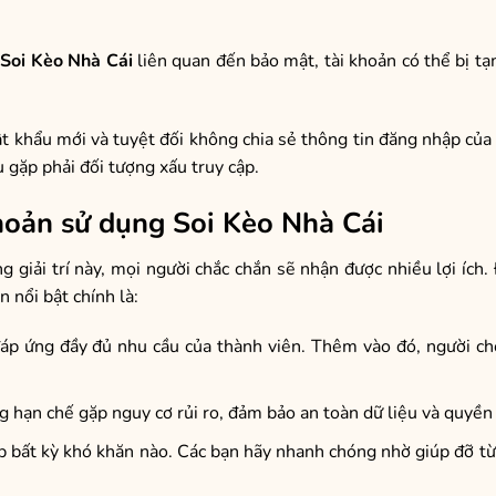
 Soi Kèo Nhà Cái
liên quan đến bảo mật, tài khoản có thể bị 
 khẩu mới và tuyệt đối không chia sẻ thông tin đăng nhập của 
 gặp phải đối tượng xấu truy cập.
hoản sử dụng Soi Kèo Nhà Cái
 giải trí này, mọi người chắc chắn sẽ nhận được nhiều lợi ích.
nổi bật chính là:
p ứng đầy đủ nhu cầu của thành viên. Thêm vào đó, người chơ
 hạn chế gặp nguy cơ rủi ro, đảm bảo an toàn dữ liệu và quyền 
p bất kỳ khó khăn nào. Các bạn hãy nhanh chóng nhờ giúp đỡ từ 