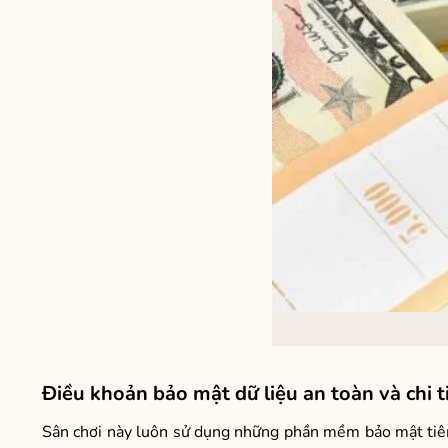
Điều khoản bảo mật dữ liệu an toàn và chi t
Sân chơi này luôn sử dụng những phần mềm bảo mật tiên 