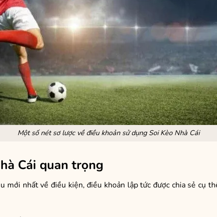
Một số nét sơ lược về điều khoản sử dụng Soi Kèo Nhà Cái
hà Cái quan trọng
iệu mới nhất về điều kiện, điều khoản lập tức được chia sẻ cụ 