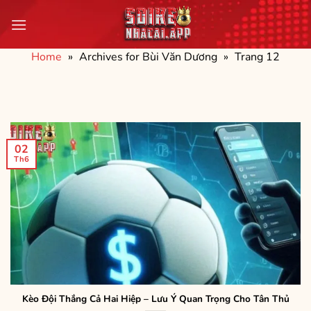
Bỏ
qua
nội
Home
»
Archives for Bùi Văn Dương
»
Trang 12
dung
02
Th6
Kèo Đội Thắng Cả Hai Hiệp – Lưu Ý Quan Trọng Cho Tân Thủ