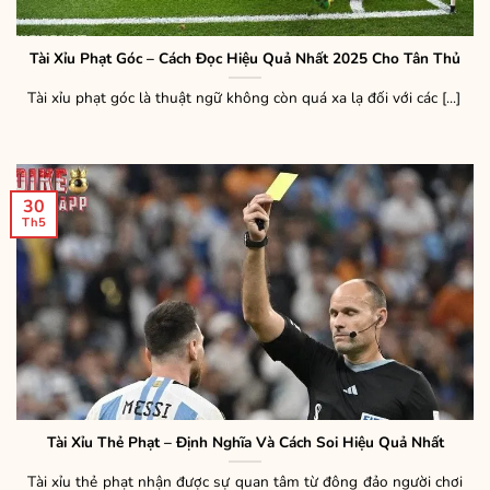
Tài Xỉu Phạt Góc – Cách Đọc Hiệu Quả Nhất 2025 Cho Tân Thủ
Tài xỉu phạt góc là thuật ngữ không còn quá xa lạ đối với các [...]
30
Th5
Tài Xỉu Thẻ Phạt – Định Nghĩa Và Cách Soi Hiệu Quả Nhất
Tài xỉu thẻ phạt nhận được sự quan tâm từ đông đảo người chơi