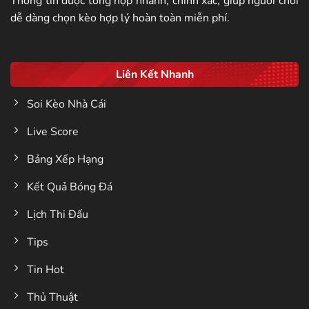
Thông tin được tổng hợp nhanh, chính xác, giúp người chơi
dễ dàng chọn kèo hợp lý hoàn toàn miễn phí.
Liên Kết Nhanh
Soi Kèo Nhà Cái
Live Score
Bảng Xếp Hạng
Kết Quả Bóng Đá
Lịch Thi Đấu
Tips
Tin Hot
Thủ Thuật