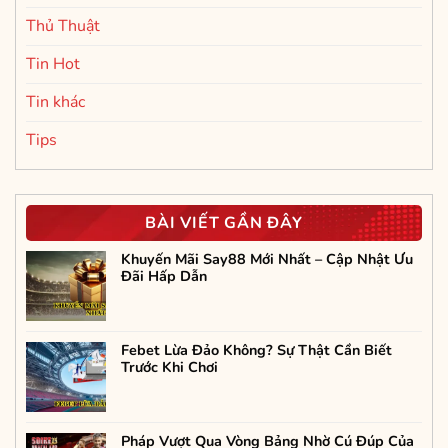
Thủ Thuật
Tin Hot
Tin khác
Tips
BÀI VIẾT GẦN ĐÂY
Khuyến Mãi Say88 Mới Nhất – Cập Nhật Ưu
Đãi Hấp Dẫn
Febet Lừa Đảo Không? Sự Thật Cần Biết
Trước Khi Chơi
Pháp Vượt Qua Vòng Bảng Nhờ Cú Đúp Của