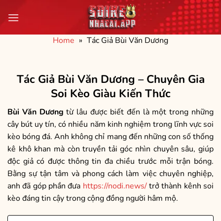
Bỏ
qua
nội
Home
»
Tác Giả Bùi Văn Dương
dung
Tác Giả Bùi Văn Dương – Chuyên Gia
Soi Kèo Giàu Kiến Thức
Bùi Văn Dương
từ lâu được biết đến là một trong những
cây bút uy tín, có nhiều năm kinh nghiệm trong lĩnh vực soi
kèo bóng đá. Anh không chỉ mang đến những con số thống
kê khô khan mà còn truyền tải góc nhìn chuyên sâu, giúp
độc giả có được thông tin đa chiều trước mỗi trận bóng.
Bằng sự tận tâm và phong cách làm việc chuyên nghiệp,
anh đã góp phần đưa
https://nodi.news/
trở thành kênh soi
kèo đáng tin cậy trong cộng đồng người hâm mộ.