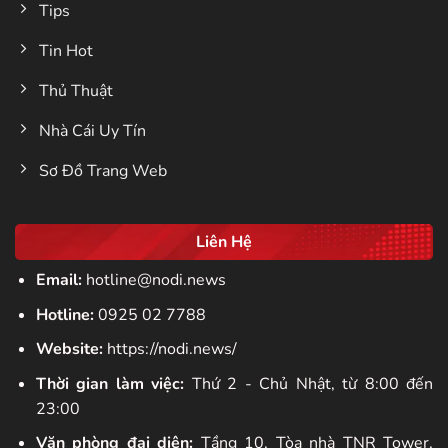
Tips
Tin Hot
Thủ Thuật
Nhà Cái Uy Tín
Sơ Đồ Trang Web
Liên Hệ
Email:
hotline@nodi.news
Hotline:
0925 02 7788
Website:
https://nodi.news/
Thời gian làm việc:
Thứ 2 - Chủ Nhật, từ 8:00 đến
23:00
Văn phòng đại diện:
Tầng 10, Tòa nhà TNR Tower,