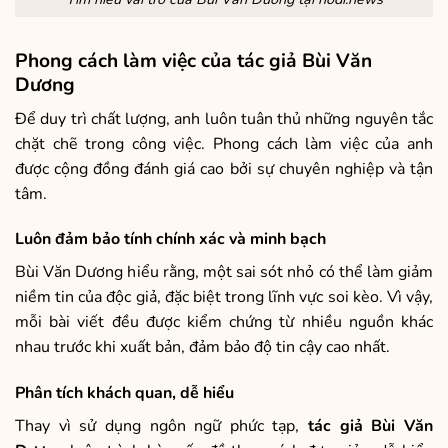
Phong cách làm việc của tác giả Bùi Văn
Dương
Để duy trì chất lượng, anh luôn tuân thủ những nguyên tắc
chặt chẽ trong công việc. Phong cách làm việc của anh
được cộng đồng đánh giá cao bởi sự chuyên nghiệp và tận
tâm.
Luôn đảm bảo tính chính xác và minh bạch
Bùi Văn Dương hiểu rằng, một sai sót nhỏ có thể làm giảm
niềm tin của độc giả, đặc biệt trong lĩnh vực soi kèo. Vì vậy,
mỗi bài viết đều được kiểm chứng từ nhiều nguồn khác
nhau trước khi xuất bản, đảm bảo độ tin cậy cao nhất.
Phân tích khách quan, dễ hiểu
Thay vì sử dụng ngôn ngữ phức tạp,
tác giả Bùi Văn