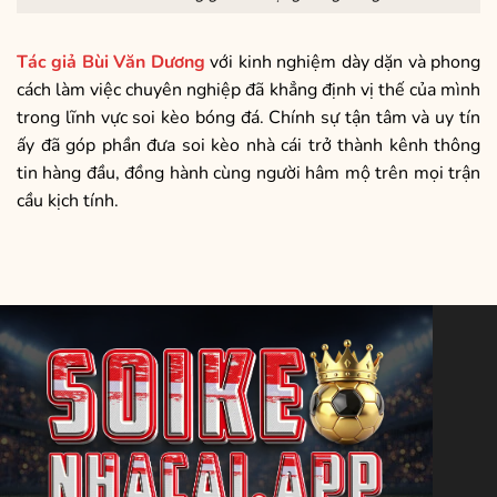
Tác giả Bùi Văn Dương
với kinh nghiệm dày dặn và phong
cách làm việc chuyên nghiệp đã khẳng định vị thế của mình
trong lĩnh vực soi kèo bóng đá. Chính sự tận tâm và uy tín
ấy đã góp phần đưa soi kèo nhà cái trở thành kênh thông
tin hàng đầu, đồng hành cùng người hâm mộ trên mọi trận
cầu kịch tính.