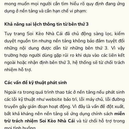
mong muốn mọi người cần tìm hiểu rõ quy định đang ứng
dụng ở nền tảng và cần hạn chế vi phạm:
Khả năng sai lệch thông tin từ bên thứ 3
Tuy trang Soi Kèo Nhà Cái đã chủ động sàng lọc, kiểm
duyệt nguồn tin nhưng nền tảng không bảo đảm tuyệt đối
những nội dung được dẫn từ những bên thứ 3. Vì vậy
trường hợp người dùng gặp rủi ro khi dựa vào các liên kết
ngoài hoặc nhận định bên thứ 3, hệ thống sẽ từ chối trách
nhiệm hỗ trợ.
Các vấn đề kỹ thuật phát sinh
Ngoài ra trong quá trình thao tác ở nền tảng nếu phát sinh
các lỗi kỹ thuật như website bảo trì, lỗi máy chủ, lỗi đường
truyền gây gián đoạn hoạt động. Vì đây là vấn đề đột xuất,
bất khả kháng nên nền tảng sẽ ứng dụng chính sách
miễn
trừ trách nhiệm Soi Kèo Nhà Cái
và từ chối hỗ trợ trong
mọi tình huống.