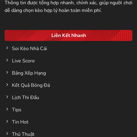
Thông tin được tổng hợp nhanh, chính xác, giúp người chơi
dễ dàng chọn kèo hợp lý hoàn toàn miễn phí.
Liên Kết Nhanh
Soi Kèo Nhà Cái
Live Score
Bảng Xếp Hạng
Kết Quả Bóng Đá
Lịch Thi Đấu
Tips
Tin Hot
Thủ Thuật