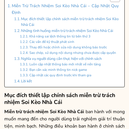
Miễn Trừ Trách Nhiệm Soi Kèo Nhà Cái – Cập Nhật Quy
Định
Mục đích thiết lập chính sách miễn trừ trách nhiệm Soi Kèo
Nhà Cái
Những tình huống miễn trừ trách nhiệm Soi Kèo Nhà Cái
Khả năng sai lệch thông tin từ bên thứ 3
Các vấn đề kỹ thuật phát sinh
Thay đổi hoặc chỉnh sửa nội dung không báo trước
Sao chép, sử dụng nội dung nhưng chưa được cấp quyền
Nghĩa vụ người dùng cần thực hiện với chính sách
Luôn cập nhật thông báo mới nhất về nền tảng
Bạn cần xác minh thông tin nick game
Cập nhật các quy định trước khi tham gia
Lời kết
Mục đích thiết lập chính sách miễn trừ trách
nhiệm Soi Kèo Nhà Cái
Miễn trừ trách nhiệm Soi Kèo Nhà Cái
ban hành với mong
muốn mang đến cho người dùng trải nghiệm giải trí thuận
tiện, minh bạch. Những điều khoản ban hành ở chính sách