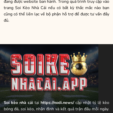
đang được website ban hành. Trong quá trình truy cập vào
trang Soi Kèo Nhà Cái nếu có bất kỳ thắc mắc nào bạn
cũng có thể liên lạc về bộ phận hỗ trợ để được tư vấn đầy
đủ.
Soi kèo nhà cái
tại
https://nodi.news/
cập nhật tỷ lệ kèo
bóng đá, soi kèo, nhận định và kết quả trận đấu mỗi ngày.