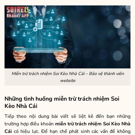
Miễn trừ trách nhiệm Soi Kèo Nhà Cái – Bảo vệ thành viên
website
Những tình huống miễn trừ trách nhiệm Soi
Kèo Nhà Cái
Tiếp theo nội dung bài viết sẽ liệt kê đến bạn những
trường hợp điều khoản
miễn trừ trách nhiệm Soi Kèo Nhà
Cái
có hiệu lực. Để hạn chế phát sinh các vấn đề không