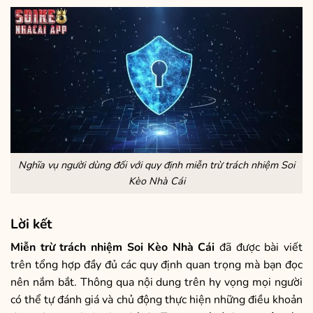
Nghĩa vụ người dùng đối với quy định miễn trừ trách nhiệm Soi
Kèo Nhà Cái
Lời kết
Miễn trừ trách nhiệm Soi Kèo Nhà Cái
đã được bài viết
trên tổng hợp đầy đủ các quy định quan trọng mà bạn đọc
nên nắm bắt. Thông qua nội dung trên hy vọng mọi người
có thể tự đánh giá và chủ động thực hiện những điều khoản