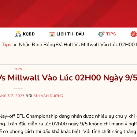
H
KQBĐ
LỊCH THI ĐẤU
TIPS
»
Tips
»
Nhận Định Bóng Đá Hull Vs Millwall Vào Lúc 02H00 
TIPS
s Millwall Vào Lúc 02H00 Ngày 9/
NG 5 7, 2026
BỞI
BÙI VĂN DƯƠNG
play-off EFL Championship đang nhận được nhiều sự chú ý khi c
ạng. Trận đấu diễn ra lúc 02h00 ngày 9/5 không chỉ mang ý ngh
ể có phong cách thi đấu khá khác biệt. Với tính chất căng thẳn