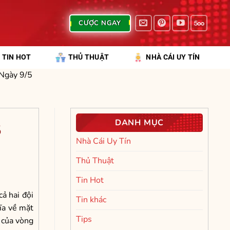
CƯỢC NGAY
TIN HOT
THỦ THUẬT
NHÀ CÁI UY TÍN
Ngày 9/5
DANH MỤC
5
Nhà Cái Uy Tín
Thủ Thuật
Tin Hot
ả hai đội
Tin khác
ĩa về mặt
Tips
g của vòng