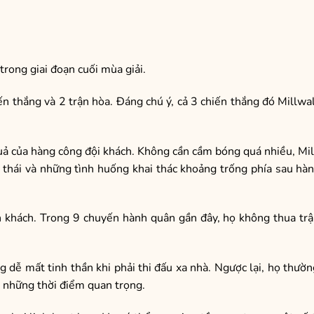
trong giai đoạn cuối mùa giải.
ến thắng và 2 trận hòa. Đáng chú ý, cả 3 chiến thắng đó Millwa
uả của hàng công đội khách. Không cần cầm bóng quá nhiều, Mil
g thái và những tình huống khai thác khoảng trống phía sau hàn
khách. Trong 9 chuyến hành quân gần đây, họ không thua trậ
 dễ mất tinh thần khi phải thi đấu xa nhà. Ngược lại, họ thườn
g những thời điểm quan trọng.