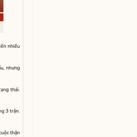
iến nhiều
ấu, nhưng
ạng thái.
ng 3 trận.
 cuộc thận