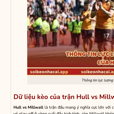
Thông tin lực lượng 
Dữ liệu kèo của trận Hull vs Mill
Hull vs Millwall
là trận đấu mang ý nghĩa cực lớn với c
vé play-off ở vòng cuối đầy kịch tính, còn Millwall khép