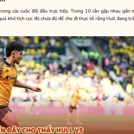
 trong các cuộc đối đầu trực tiếp. Trong 10 lần gặp nhau gần n
quá khứ tích cực đó chưa đủ để che đi thực tế rằng Hull đang trả