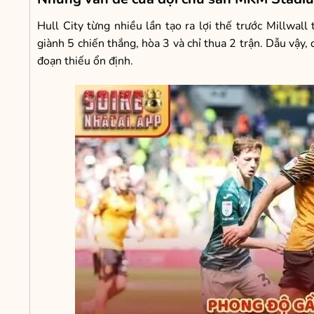
Hull City từng nhiều lần tạo ra lợi thế trước Millwall
giành 5 chiến thắng, hòa 3 và chỉ thua 2 trận. Dẫu vậy, 
đoạn thiếu ổn định.