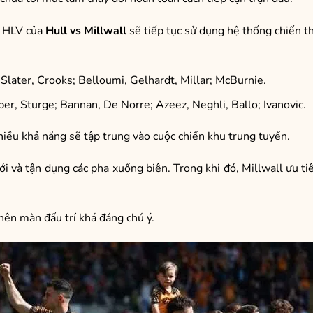
ai HLV của
Hull vs Millwall
sẽ tiếp tục sử dụng hệ thống chiến t
Slater, Crooks; Belloumi, Gelhardt, Millar; McBurnie.
er, Sturge; Bannan, De Norre; Azeez, Neghli, Ballo; Ivanovic.
iều khả năng sẽ tập trung vào cuộc chiến khu trung tuyến.
ới và tận dụng các pha xuống biên. Trong khi đó, Millwall ưu ti
nên màn đấu trí khá đáng chú ý.