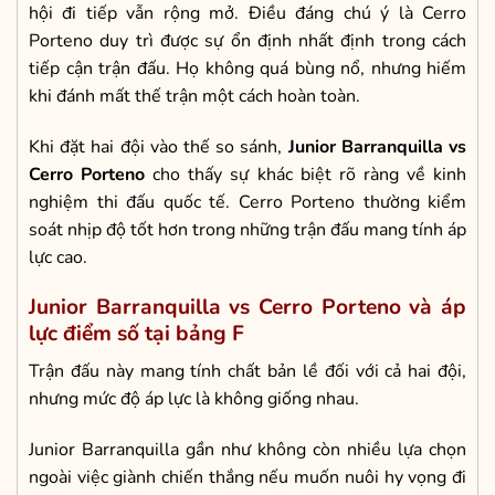
hội đi tiếp vẫn rộng mở. Điều đáng chú ý là Cerro
Porteno duy trì được sự ổn định nhất định trong cách
tiếp cận trận đấu. Họ không quá bùng nổ, nhưng hiếm
khi đánh mất thế trận một cách hoàn toàn.
Khi đặt hai đội vào thế so sánh,
Junior Barranquilla vs
Cerro Porteno
cho thấy sự khác biệt rõ ràng về kinh
nghiệm thi đấu quốc tế. Cerro Porteno thường kiểm
soát nhịp độ tốt hơn trong những trận đấu mang tính áp
lực cao.
Junior Barranquilla vs Cerro Porteno và áp
lực điểm số tại bảng F
Trận đấu này mang tính chất bản lề đối với cả hai đội,
nhưng mức độ áp lực là không giống nhau.
Junior Barranquilla gần như không còn nhiều lựa chọn
ngoài việc giành chiến thắng nếu muốn nuôi hy vọng đi