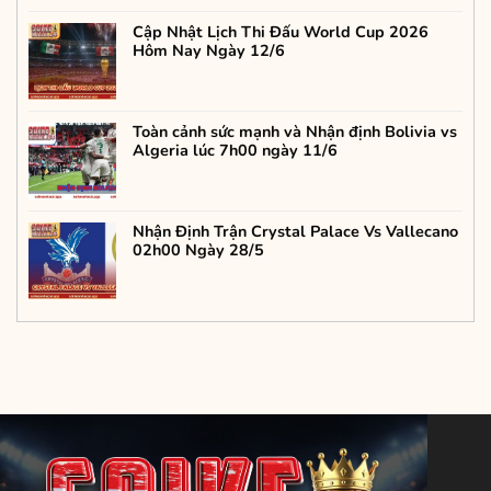
Cập Nhật Lịch Thi Đấu World Cup 2026
Hôm Nay Ngày 12/6
Toàn cảnh sức mạnh và Nhận định Bolivia vs
Algeria lúc 7h00 ngày 11/6
Nhận Định Trận Crystal Palace Vs Vallecano
02h00 Ngày 28/5