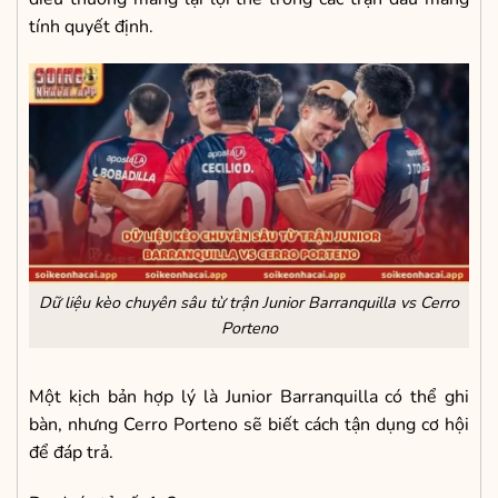
tính quyết định.
Dữ liệu kèo chuyên sâu từ trận Junior Barranquilla vs Cerro
Porteno
Một kịch bản hợp lý là Junior Barranquilla có thể ghi
bàn, nhưng Cerro Porteno sẽ biết cách tận dụng cơ hội
để đáp trả.