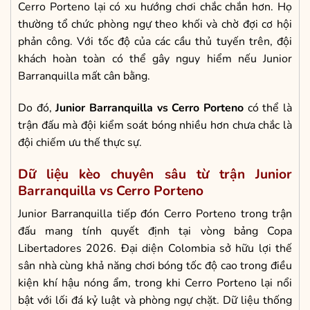
Cerro Porteno lại có xu hướng chơi chắc chắn hơn. Họ
thường tổ chức phòng ngự theo khối và chờ đợi cơ hội
phản công. Với tốc độ của các cầu thủ tuyến trên, đội
khách hoàn toàn có thể gây nguy hiểm nếu Junior
Barranquilla mất cân bằng.
Do đó,
Junior Barranquilla vs Cerro Porteno
có thể là
trận đấu mà đội kiểm soát bóng nhiều hơn chưa chắc là
đội chiếm ưu thế thực sự.
Dữ liệu kèo chuyên sâu từ trận Junior
Barranquilla vs Cerro Porteno
Junior Barranquilla tiếp đón Cerro Porteno trong trận
đấu mang tính quyết định tại vòng bảng Copa
Libertadores 2026. Đại diện Colombia sở hữu lợi thế
sân nhà cùng khả năng chơi bóng tốc độ cao trong điều
kiện khí hậu nóng ẩm, trong khi Cerro Porteno lại nổi
bật với lối đá kỷ luật và phòng ngự chặt. Dữ liệu thống