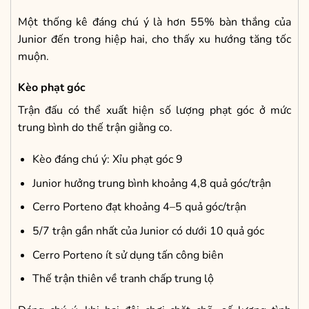
Một thống kê đáng chú ý là hơn 55% bàn thắng của
Junior đến trong hiệp hai, cho thấy xu hướng tăng tốc
muộn.
Kèo phạt góc
Trận đấu có thể xuất hiện số lượng phạt góc ở mức
trung bình do thế trận giằng co.
Kèo đáng chú ý: Xỉu phạt góc 9
Junior hưởng trung bình khoảng 4,8 quả góc/trận
Cerro Porteno đạt khoảng 4–5 quả góc/trận
5/7 trận gần nhất của Junior có dưới 10 quả góc
Cerro Porteno ít sử dụng tấn công biên
Thế trận thiên về tranh chấp trung lộ