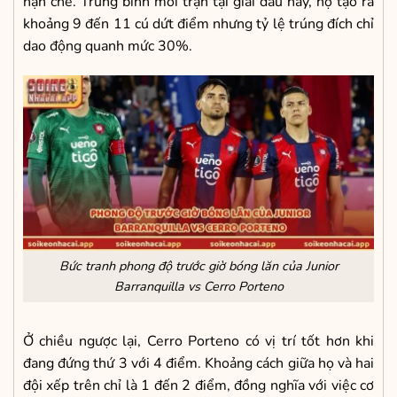
hạn chế. Trung bình mỗi trận tại giải đấu này, họ tạo ra
khoảng 9 đến 11 cú dứt điểm nhưng tỷ lệ trúng đích chỉ
dao động quanh mức 30%.
Bức tranh phong độ trước giờ bóng lăn của Junior
Barranquilla vs Cerro Porteno
Ở chiều ngược lại, Cerro Porteno có vị trí tốt hơn khi
đang đứng thứ 3 với 4 điểm. Khoảng cách giữa họ và hai
đội xếp trên chỉ là 1 đến 2 điểm, đồng nghĩa với việc cơ