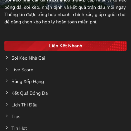
bóng đá, soi kèo, nhận định và kết quả trận đấu mỗi ngày.
Thông tin được tổng hợp nhanh, chính xác, giúp người chơi
dễ dàng chọn kèo hợp lý hoàn toàn miễn phí.
Liên Kết Nhanh
Soi Kèo Nhà Cái
Live Score
Bảng Xếp Hạng
Kết Quả Bóng Đá
Lịch Thi Đấu
Tips
Tin Hot