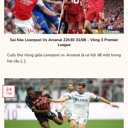
Soi Kèo Liverpool Vs Arsenal 22h30 31/08 – Vòng 3 Premier
League
Cuộc thư hùng giữa Liverpool vs Arsenal là cơ hội để một trong
hai câu [...]
24
Th8