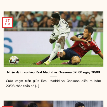
17
Th8
Nhận định, soi kèo Real Madrid vs Osasuna 02h00 ngày 20/08
Cuộc chạm trán giữa Real Madrid vs Osasuna diễn ra hôm
20/08 chắc chắn sẽ [...]