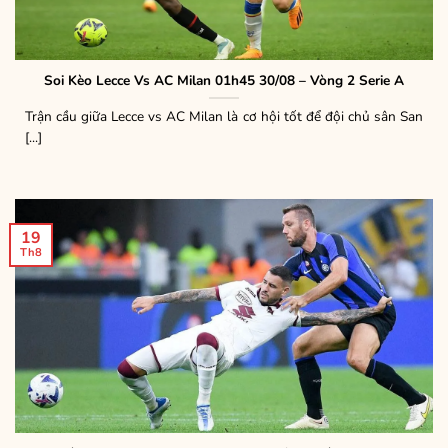
Soi Kèo Lecce Vs AC Milan 01h45 30/08 – Vòng 2 Serie A
Trận cầu giữa Lecce vs AC Milan là cơ hội tốt để đội chủ sân San
[...]
19
Th8