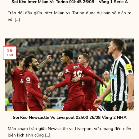
Soi Kèo Inter Milan Vs Torino 01h45 26/08 – Vòng 1 Serie A
Trận đối đầu giữa Inter Milan vs Torino được dự báo sẽ diễn ra
với [...]
19
Th8
Soi Kèo Newcastle Vs Liverpool 02h00 26/08 Vòng 2 NHA
Màn chạm trán giữa Newcastle vs Liverpool vừa mang đến diễn
biến kịch tính cũng [...]