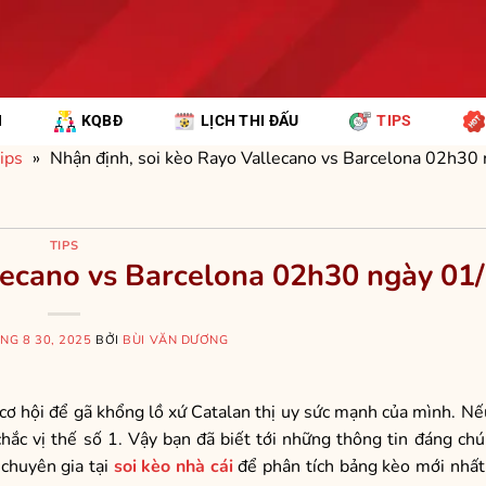
H
KQBĐ
LỊCH THI ĐẤU
TIPS
ips
»
Nhận định, soi kèo Rayo Vallecano vs Barcelona 02h30
TIPS
lecano vs Barcelona 02h30 ngày 01
NG 8 30, 2025
BỞI
BÙI VĂN DƯƠNG
 cơ hội để gã khổng lồ xứ Catalan thị uy sức mạnh của mình. Nế
chắc vị thế số 1. Vậy bạn đã biết tới những thông tin đáng chú
chuyên gia tại
soi kèo nhà cái
để phân tích bảng kèo mới nhấ