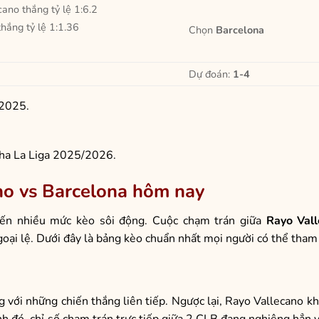
ano thắng tỷ lệ 1:6.2
hắng tỷ lệ 1:1.36
Chọn
Barcelona
Dự đoán:
1-4
/2025.
Nha La Liga 2025/2026.
ano vs Barcelona hôm nay
đến nhiều mức kèo sôi động. Cuộc chạm trán giữa
Rayo Vall
goại lệ. Dưới đây là bảng kèo chuẩn nhất mọi người có thể tham
g với những chiến thắng liên tiếp. Ngược lại, Rayo Vallecano k
nh đó, chỉ số chạm trán trực tiếp giữa 2 CLB đang nghiêng hẳn 