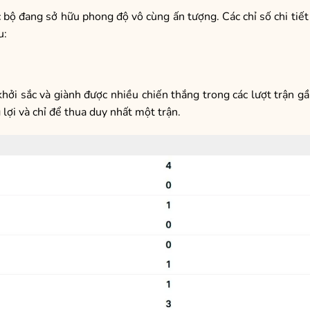
 bộ đang sở hữu phong độ vô cùng ấn tượng. Các chỉ số chi tiết
u:
khởi sắc và giành được nhiều chiến thắng trong các lượt trận g
 lợi và chỉ để thua duy nhất một trận.