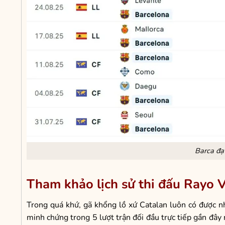
Barca đạt
Tham khảo lịch sử thi đấu Rayo 
Trong quá khứ, gã khổng lồ xứ Catalan luôn có được n
minh chứng trong 5 lượt trận đối đầu trực tiếp gần đây 