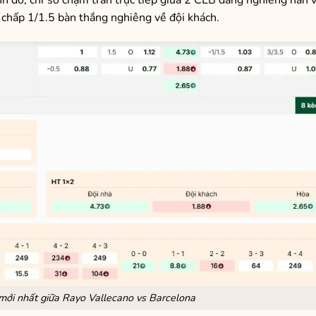
o chấp 1/1.5 bàn thắng nghiêng về đội khách.
mới nhất giữa Rayo Vallecano vs Barcelona