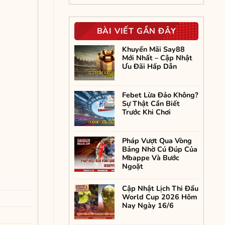
BÀI VIẾT GẦN ĐÂY
Khuyến Mãi Say88
Mới Nhất – Cập Nhật
Ưu Đãi Hấp Dẫn
Febet Lừa Đảo Không?
Sự Thật Cần Biết
Trước Khi Chơi
Pháp Vượt Qua Vòng
Bảng Nhờ Cú Đúp Của
Mbappe Và Bước
Ngoặt
Cập Nhật Lịch Thi Đấu
World Cup 2026 Hôm
Nay Ngày 16/6