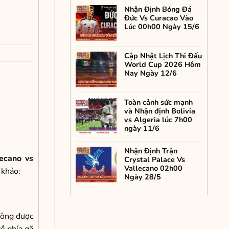
Nhận Định Bóng Đá
Đức Vs Curacao Vào
Lúc 00h00 Ngày 15/6
Cập Nhật Lịch Thi Đấu
World Cup 2026 Hôm
Nay Ngày 12/6
Toàn cảnh sức mạnh
và Nhận định Bolivia
vs Algeria lúc 7h00
ngày 11/6
Nhận Định Trận
ecano vs
Crystal Palace Vs
Vallecano 02h00
 khảo:
Ngày 28/5
hông được
về phía gã