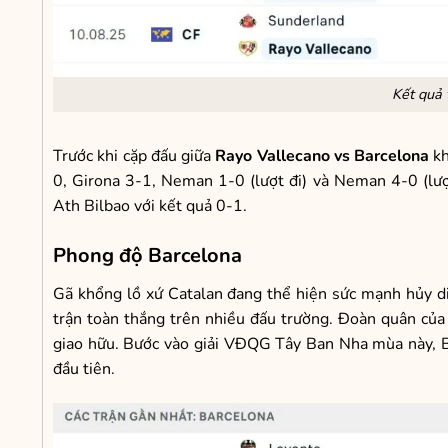
Kết quả 
Trước khi cặp đấu giữa
Rayo Vallecano vs Barcelona
kh
0, Girona 3-1, Neman 1-0 (lượt đi) và Neman 4-0 (lượ
Ath Bilbao với kết quả 0-1.
Phong độ Barcelona
Gã khổng lồ xứ Catalan đang thể hiện sức mạnh hủy d
trận toàn thắng trên nhiều đấu trường. Đoàn quân của
giao hữu. Bước vào giải VĐQG Tây Ban Nha mùa này, Ba
đầu tiên.