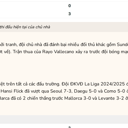
thi đấu hiện tại của chủ nhà
ởi tranh, đội chủ nhà đã đánh bại nhiều đối thủ khác gồm Sund
t về). Trận thua của Rayo Vallecano xảy ra trước đội bóng mạ
iệt trên tất cả các đấu trường. Đội ĐKVĐ La Liga 2024/2025 
 Hansi Flick đã vượt qua Seoul 7-3, Daegu 5-0 và Como 5-0 ở
rca đã có 2 chiến thắng trước Mallorca 3-0 và Levante 3-2 ở