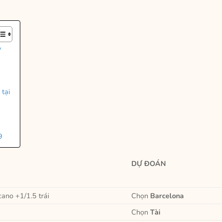
y
 tại
9
DỰ ĐOÁN
ano +1/1.5 trái
Chọn
Barcelona
Chọn
Tài