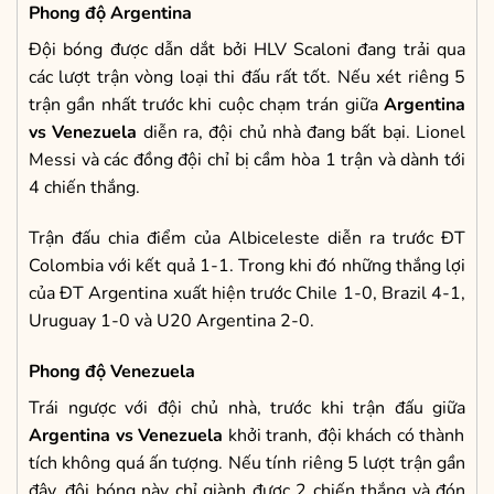
Phong độ Argentina
Đội bóng được dẫn dắt bởi HLV Scaloni đang trải qua
các lượt trận vòng loại thi đấu rất tốt. Nếu xét riêng 5
trận gần nhất trước khi cuộc chạm trán giữa
Argentina
vs Venezuela
diễn ra, đội chủ nhà đang bất bại. Lionel
Messi và các đồng đội chỉ bị cầm hòa 1 trận và dành tới
4 chiến thắng.
Trận đấu chia điểm của Albiceleste diễn ra trước ĐT
Colombia với kết quả 1-1. Trong khi đó những thắng lợi
của ĐT Argentina xuất hiện trước Chile 1-0, Brazil 4-1,
Uruguay 1-0 và U20 Argentina 2-0.
Phong độ Venezuela
Trái ngược với đội chủ nhà, trước khi trận đấu giữa
Argentina vs Venezuela
khởi tranh, đội khách có thành
tích không quá ấn tượng. Nếu tính riêng 5 lượt trận gần
đây, đội bóng này chỉ giành được 2 chiến thắng và đón