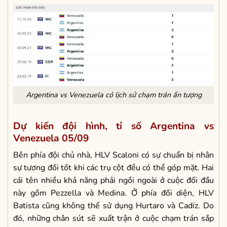
Argentina vs Venezuela có lịch sử chạm trán ấn tượng
Dự kiến đội hình, tỉ số Argentina vs
Venezuela 05/09
Bên phía đội chủ nhà, HLV Scaloni có sự chuẩn bị nhân
sự tương đối tốt khi các trụ cột đều có thể góp mặt. Hai
cái tên nhiều khả năng phải ngồi ngoài ở cuộc đối đầu
này gồm Pezzella và Medina. Ở phía đối diện, HLV
Batista cũng không thể sử dụng Hurtaro và Cadiz. Do
đó, những chân sút sẽ xuất trận ở cuộc chạm trán sắp