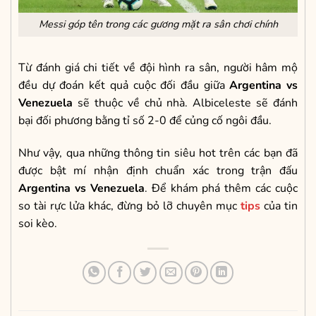
Messi góp tên trong các gương mặt ra sân chơi chính
Từ đánh giá chi tiết về đội hình ra sân, người hâm mộ
đều dự đoán kết quả cuộc đối đầu giữa
Argentina vs
Venezuela
sẽ thuộc về chủ nhà. Albiceleste sẽ đánh
bại đối phương bằng tỉ số 2-0 để củng cố ngôi đầu.
Như vậy, qua những thông tin siêu hot trên các bạn đã
được bật mí nhận định chuẩn xác trong trận đấu
Argentina vs Venezuela
. Để khám phá thêm các cuộc
so tài rực lửa khác, đừng bỏ lỡ chuyên mục
tips
của tin
soi kèo.