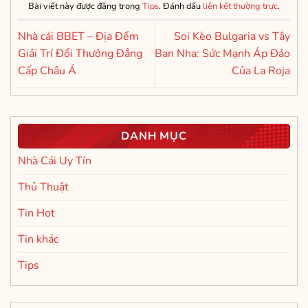
Bài viết này được đăng trong
Tips
. Đánh dấu
liên kết thường trực
.
Nhà cái BBET – Địa Đểm
Soi Kèo Bulgaria vs Tây
Giải Trí Đổi Thưởng Đẳng
Ban Nha: Sức Mạnh Áp Đảo
Cấp Châu Á
Của La Roja
DANH MỤC
Nhà Cái Uy Tín
Thủ Thuật
Tin Hot
Tin khác
Tips