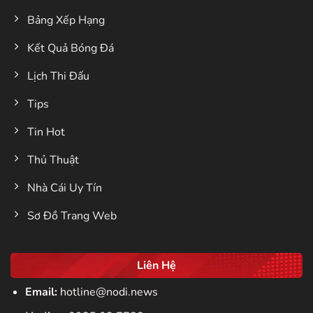
Bảng Xếp Hạng
Kết Quả Bóng Đá
Lịch Thi Đấu
Tips
Tin Hot
Thủ Thuật
Nhà Cái Uy Tín
Sơ Đồ Trang Web
Liên Hệ
Email:
hotline@nodi.news