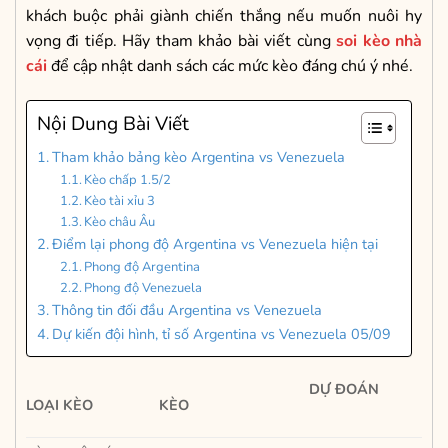
khách buộc phải giành chiến thắng nếu muốn nuôi hy
vọng đi tiếp. Hãy tham khảo bài viết cùng
soi kèo nhà
cái
để cập nhật danh sách các mức kèo đáng chú ý nhé.
Nội Dung Bài Viết
Tham khảo bảng kèo Argentina vs Venezuela
Kèo chấp 1.5/2
Kèo tài xỉu 3
Kèo châu Âu
Điểm lại phong độ Argentina vs Venezuela hiện tại
Phong độ Argentina
Phong độ Venezuela
Thông tin đối đầu Argentina vs Venezuela
Dự kiến đội hình, tỉ số Argentina vs Venezuela 05/09
DỰ ĐOÁN
LOẠI KÈO
KÈO