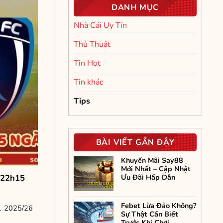
DANH MỤC
Nhà Cái Uy Tín
Thủ Thuật
Tin Hot
Tin khác
Tips
5 Ngày
BÀI VIẾT GẦN ĐÂY
Khuyến Mãi Say88
Mới Nhất – Cập Nhật
Ưu Đãi Hấp Dẫn
c 22h15
Febet Lừa Đảo Không?
 1 2025/26
Sự Thật Cần Biết
Trước Khi Chơi