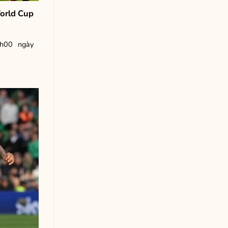
orld Cup
6h00 ngày