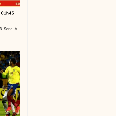
c 01h45
3 Serie A