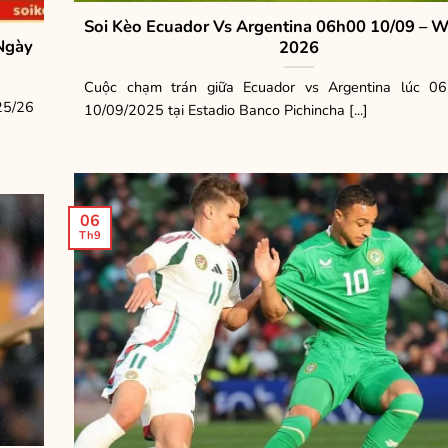
Soi Kèo Ecuador Vs Argentina 06h00 10/09 – W
Ngày
2026
Cuộc chạm trán giữa Ecuador vs Argentina lúc 0
25/26
10/09/2025 tại Estadio Banco Pichincha [...]
06
Th9