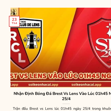
23
Th4
Nhận Định Bóng Đá Brest Vs Lens Vào Lúc 01h45 Ngày
Nhận Định Bóng Đá Brest Vs Lens Vào Lúc 01h45 
25/4
Trận đấu Brest vs Lens lúc 01h45 ngày 25/4 trong khuô