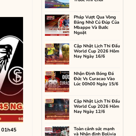
Pháp Vượt Qua Vòng
Bảng Nhờ Cú Đúp Của
Mbappe Và Bước
Ngoặt
Cập Nhật Lịch Thi Đấu
World Cup 2026 Hôm
Nay Ngày 16/6
Nhận Định Bóng Đá
Đức Vs Curacao Vào
Lúc 00h00 Ngày 15/6
Cập Nhật Lịch Thi Đấu
45 Ngày
World Cup 2026 Hôm
Nay Ngày 12/6
Toàn cảnh sức mạnh
o 01h45
và Nhận định Bolivia