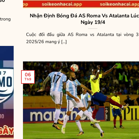
30
Nhận Định Bóng Đá AS Roma Vs Atalanta Lú
trong
Ngày 19/4
Cuộc đối đầu giữa AS Roma vs Atalanta tại vòng 3
2025/26 mang ý [...]
06
Th9
 17/4