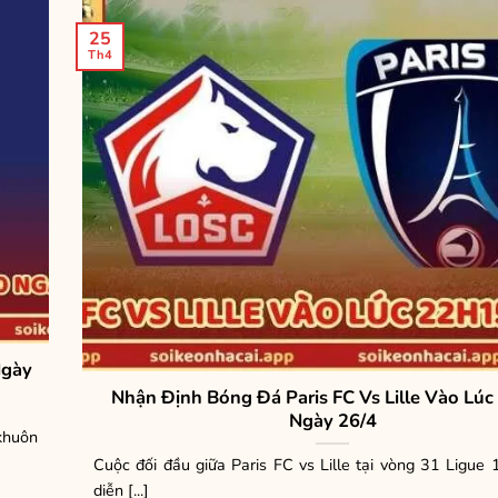
25
Th4
29/4
Nhận Định Bóng Đá Paris FC Vs Lille Vào Lúc 22h1
26/4
Ngày
Nhận Định Bóng Đá Paris FC Vs Lille Vào Lú
Ngày 26/4
khuôn
Cuộc đối đầu giữa Paris FC vs Lille tại vòng 31 Ligue
diễn [...]