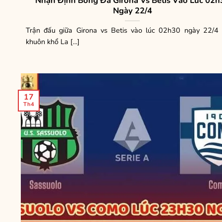
Nhận Định Bóng Đá Girona Vs Betis Vào Lúc 02h
Ngày 22/4
Trận đấu giữa Girona vs Betis vào lúc 02h30 ngày 22/4 
khuôn khổ La [...]
17
Th4
Nhận Định Bóng Đá Sassuolo Vs Como Lúc 23h30 Ngày