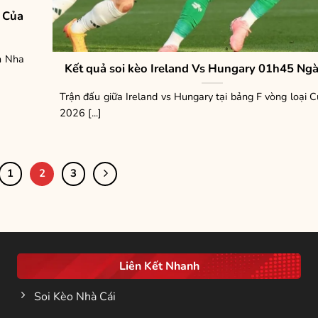
Soi kèo Ireland Vs Hungary 01h45 Ngày 07/09 - Vòn
 Của
World Cup 2026 Bảng F
an Nha
Kết quả soi kèo Ireland Vs Hungary 01h45 Ng
Trận đấu giữa Ireland vs Hungary tại bảng F vòng loại C
2026 [...]
1
2
3
Liên Kết Nhanh
Soi Kèo Nhà Cái