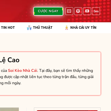
CƯỢC NGAY
TIN HOT
THỦ THUẬT
NHÀ CÁI UY TÍN
Lệ Cao
m của
Soi Kèo Nhà Cái
. Tại đây, bạn sẽ tìm thấy những
ng được cập nhật liên tục theo từng trận đấu, từng giải
ắng mỗi ngày.