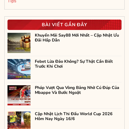
Tips
BÀI VIẾT GẦN ĐÂY
Khuyến Mãi Say88 Mới Nhất – Cập Nhật Ưu
Đãi Hấp Dẫn
Febet Lừa Đảo Không? Sự Thật Cần Biết
Trước Khi Chơi
Pháp Vượt Qua Vòng Bảng Nhờ Cú Đúp Của
Mbappe Và Bước Ngoặt
Cập Nhật Lịch Thi Đấu World Cup 2026
Hôm Nay Ngày 16/6