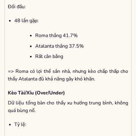
Đối đầu:
48 lần gặp:
Roma thắng 41.7%
Atalanta thắng 37.5%
Rất cân bằng
=> Roma có lợi thế sân nhà, nhưng kèo chấp thấp cho
thấy Atalanta đủ khả năng gây khó khăn.
Kèo Tài/Xỉu (Over/Under)
Dữ liệu tổng bàn cho thấy xu hướng trung bình, không
quá bùng nổ.
Tỷ lệ: