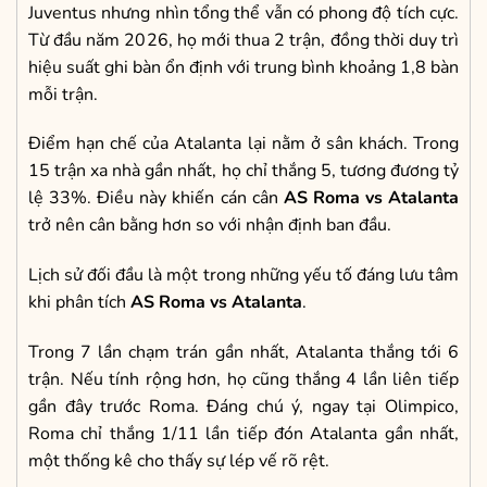
Juventus nhưng nhìn tổng thể vẫn có phong độ tích cực.
Từ đầu năm 2026, họ mới thua 2 trận, đồng thời duy trì
hiệu suất ghi bàn ổn định với trung bình khoảng 1,8 bàn
mỗi trận.
Điểm hạn chế của Atalanta lại nằm ở sân khách. Trong
15 trận xa nhà gần nhất, họ chỉ thắng 5, tương đương tỷ
lệ 33%. Điều này khiến cán cân
AS Roma vs Atalanta
trở nên cân bằng hơn so với nhận định ban đầu.
Lịch sử đối đầu là một trong những yếu tố đáng lưu tâm
khi phân tích
AS Roma vs Atalanta
.
Trong 7 lần chạm trán gần nhất, Atalanta thắng tới 6
trận. Nếu tính rộng hơn, họ cũng thắng 4 lần liên tiếp
gần đây trước Roma. Đáng chú ý, ngay tại Olimpico,
Roma chỉ thắng 1/11 lần tiếp đón Atalanta gần nhất,
một thống kê cho thấy sự lép vế rõ rệt.