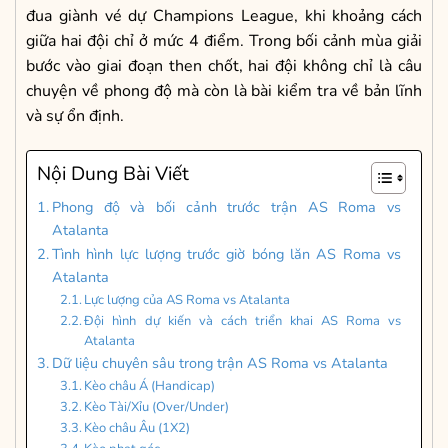
đua giành vé dự Champions League, khi khoảng cách
giữa hai đội chỉ ở mức 4 điểm. Trong bối cảnh mùa giải
bước vào giai đoạn then chốt, hai đội không chỉ là câu
chuyện về phong độ mà còn là bài kiểm tra về bản lĩnh
và sự ổn định.
Nội Dung Bài Viết
Phong độ và bối cảnh trước trận AS Roma vs
Atalanta
Tình hình lực lượng trước giờ bóng lăn AS Roma vs
Atalanta
Lực lượng của AS Roma vs Atalanta
Đội hình dự kiến và cách triển khai AS Roma vs
Atalanta
Dữ liệu chuyên sâu trong trận AS Roma vs Atalanta
Kèo châu Á (Handicap)
Kèo Tài/Xỉu (Over/Under)
Kèo châu Âu (1X2)