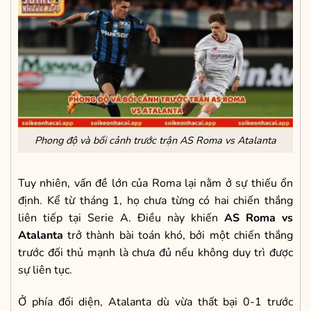
Phong độ và bối cảnh trước trận AS Roma vs Atalanta
Tuy nhiên, vấn đề lớn của Roma lại nằm ở sự thiếu ổn
định. Kể từ tháng 1, họ chưa từng có hai chiến thắng
liên tiếp tại Serie A. Điều này khiến
AS Roma vs
Atalanta
trở thành bài toán khó, bởi một chiến thắng
trước đối thủ mạnh là chưa đủ nếu không duy trì được
sự liên tục.
Ở phía đối diện, Atalanta dù vừa thất bại 0-1 trước