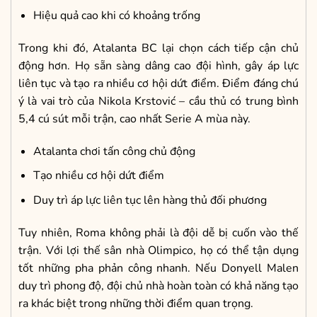
Hiệu quả cao khi có khoảng trống
Trong khi đó, Atalanta BC lại chọn cách tiếp cận chủ
động hơn. Họ sẵn sàng dâng cao đội hình, gây áp lực
liên tục và tạo ra nhiều cơ hội dứt điểm. Điểm đáng chú
ý là vai trò của Nikola Krstović – cầu thủ có trung bình
5,4 cú sút mỗi trận, cao nhất Serie A mùa này.
Atalanta chơi tấn công chủ động
Tạo nhiều cơ hội dứt điểm
Duy trì áp lực liên tục lên hàng thủ đối phương
Tuy nhiên, Roma không phải là đội dễ bị cuốn vào thế
trận. Với lợi thế sân nhà Olimpico, họ có thể tận dụng
tốt những pha phản công nhanh. Nếu Donyell Malen
duy trì phong độ, đội chủ nhà hoàn toàn có khả năng tạo
ra khác biệt trong những thời điểm quan trọng.