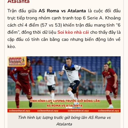
Atalanta
Trận đấu giữa
AS Roma vs Atalanta
là cuộc đối đầu
trực tiếp trong nhóm cạnh tranh top 6 Serie A. Khoảng
cách chỉ 4 điểm (57 vs 53) khiến trận đấu mang tính “6
điểm”, đồng thời dữ liệu
Soi kèo nhà cái
cho thấy đây là
cặp đấu có tính cân bằng cao nhưng biến động lớn về
kèo.
Tình hình lực lượng trước giờ bóng lăn AS Roma vs
Atalanta