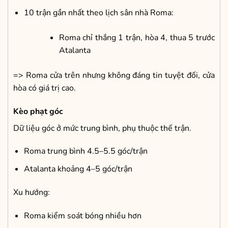
10 trận gần nhất theo lịch sân nhà Roma:
Roma chỉ thắng 1 trận, hòa 4, thua 5 trước
Atalanta
=> Roma cửa trên nhưng không đáng tin tuyệt đối, cửa
hòa có giá trị cao.
Kèo phạt góc
Dữ liệu góc ở mức trung bình, phụ thuộc thế trận.
Roma trung bình 4.5–5.5 góc/trận
Atalanta khoảng 4–5 góc/trận
Xu hướng:
Roma kiểm soát bóng nhiều hơn