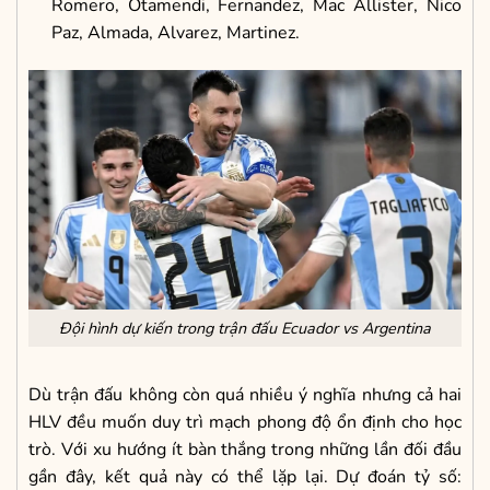
Romero, Otamendi, Fernandez, Mac Allister, Nico
Paz, Almada, Alvarez, Martinez.
Đội hình dự kiến trong trận đấu Ecuador vs Argentina
Dù trận đấu không còn quá nhiều ý nghĩa nhưng cả hai
HLV đều muốn duy trì mạch phong độ ổn định cho học
trò. Với xu hướng ít bàn thắng trong những lần đối đầu
gần đây, kết quả này có thể lặp lại. Dự đoán tỷ số: