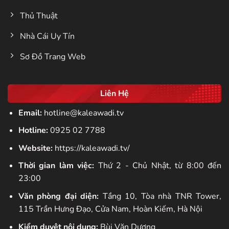
Thủ Thuật
Nhà Cái Uy Tín
Sơ Đồ Trang Web
Liên Hệ
Email:
hotline@kaleawadi.tv
Hotline:
0925 02 7788
Website:
https://kaleawadi.tv/
Thời gian làm việc:
Thứ 2 - Chủ Nhật, từ 8:00 đến
23:00
Văn phòng đại diện:
Tầng 10, Tòa nhà TNR Tower,
115 Trần Hưng Đạo, Cửa Nam, Hoàn Kiếm, Hà Nội
Kiểm duyệt nội dung:
Bùi Văn Dương