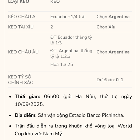
LOẠI KÈO
KÈO
KÈO CHÂU Á
Ecuador +1/4 trái
Chọn
Argentina
KÈO TÀI XỈU
2
Chọn
Xỉu
ĐT Ecuador thắng tỷ
lệ 1:3
ĐT Argentina thắng
KÈO CHÂU ÂU
Chọn
Argentina
tỷ lệ 1:2.3
Hoà 1:3.25
KÈO TỶ SỐ
Dự đoán:
0-1
CHÍNH XÁC
Thời gian:
06h00 (giờ Hà Nội), thứ tư, ngày
10/09/2025.
Địa điểm:
Sân vận động Estadio Banco Pichincha.
Trận đấu diễn ra trong khuôn khổ vòng loại World
Cup khu vực Nam Mỹ.