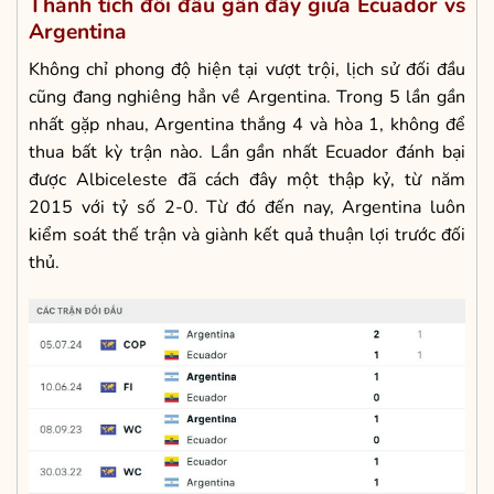
Thành tích đối đầu gần đây giữa Ecuador vs
Argentina
Không chỉ phong độ hiện tại vượt trội, lịch sử đối đầu
cũng đang nghiêng hẳn về Argentina. Trong 5 lần gần
nhất gặp nhau, Argentina thắng 4 và hòa 1, không để
thua bất kỳ trận nào. Lần gần nhất Ecuador đánh bại
được Albiceleste đã cách đây một thập kỷ, từ năm
2015 với tỷ số 2-0. Từ đó đến nay, Argentina luôn
kiểm soát thế trận và giành kết quả thuận lợi trước đối
thủ.