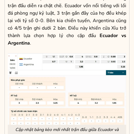
trận đấu diễn ra chặt chẽ. Ecuador vốn nổi tiếng với lối
đá phòng ngự kỷ luật, 3 trận gần đây của họ đều khép
lại với tỷ số 0-0. Bên kia chiến tuyến, Argentina cũng
có 4/5 trận ghi dưới 2 bàn. Điều này khiến cửa Xỉu trở
thành lựa chọn hợp lý cho cặp đấu
Ecuador vs
Argentina
.
Cập nhật bảng kèo mới nhất trận đấu giữa Ecuador và