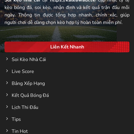
kèo bóng đá, soi kèo, nhận định và kết quả trận đấu mỗi
ngày. Thông tin được tổng hợp nhanh, chính xác, giúp
người chơi dễ dàng chọn kèo hợp lý hoàn toàn miễn phí.
Liên Kết Nhanh
Soi Kèo Nhà Cái
Live Score
Bảng Xếp Hạng
Kết Quả Bóng Đá
Lịch Thi Đấu
Tips
Tin Hot