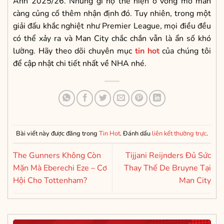
Anh 2025/26. Những gì họ thể hiện ở vòng mở màn
càng củng cố thêm nhận định đó. Tuy nhiên, trong một
giải đấu khắc nghiệt như Premier League, mọi điều đều
có thể xảy ra và Man City chắc chắn vẫn là ẩn số khó
lường. Hãy theo dõi chuyên mục
tin hot
của chúng tôi
để cập nhật chi tiết nhất về NHA nhé.
Bài viết này được đăng trong
Tin Hot
. Đánh dấu
liên kết thường trực
.
The Gunners Không Còn
Tijjani Reijnders Đủ Sức
Mặn Mà Eberechi Eze – Cơ
Thay Thế De Bruyne Tại
Hội Cho Tottenham?
Man City