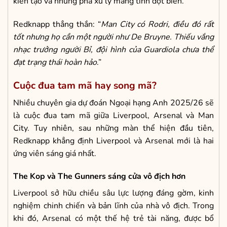
kiến tạo và những pha xử lý mang tính đột biến.
Redknapp thẳng thắn: “
Man City có Rodri, điều đó rất
tốt nhưng họ cần một người như De Bruyne. Thiếu vắng
nhạc trưởng người Bỉ, đội hình của Guardiola chưa thể
đạt trạng thái hoàn hảo
.”
Cuộc đua tam mã hay song mã?
Nhiều chuyên gia dự đoán Ngoại hạng Anh 2025/26 sẽ
là cuộc đua tam mã giữa Liverpool, Arsenal và Man
City. Tuy nhiên, sau những màn thể hiện đầu tiên,
Redknapp khẳng định Liverpool và Arsenal mới là hai
ứng viên sáng giá nhất.
The Kop và The Gunners sáng cửa vô địch hơn
Liverpool sở hữu chiều sâu lực lượng đáng gờm, kinh
nghiệm chinh chiến và bản lĩnh của nhà vô địch. Trong
khi đó, Arsenal có một thế hệ trẻ tài năng, được bổ