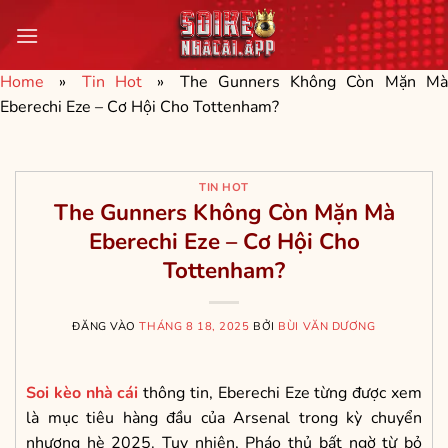
Bỏ
qua
nội
Home
»
Tin Hot
»
The Gunners Không Còn Mặn M
dung
Eberechi Eze – Cơ Hội Cho Tottenham?
TIN HOT
The Gunners Không Còn Mặn Mà
Eberechi Eze – Cơ Hội Cho
Tottenham?
ĐĂNG VÀO
THÁNG 8 18, 2025
BỞI
BÙI VĂN DƯƠNG
Soi kèo nhà cái
thông tin, Eberechi Eze từng được xem
là mục tiêu hàng đầu của Arsenal trong kỳ chuyển
nhượng hè 2025. Tuy nhiên, Pháo thủ bất ngờ từ bỏ