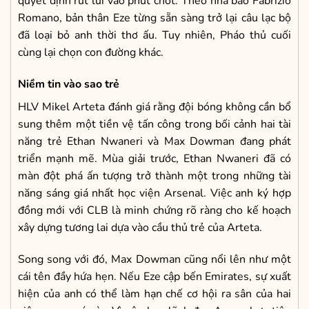
quyết định rút lui vào phút chót. Theo nhà báo Fabrizio
Romano, bản thân Eze từng sẵn sàng trở lại câu lạc bộ
đã loại bỏ anh thời thơ ấu. Tuy nhiên, Pháo thủ cuối
cùng lại chọn con đường khác.
Niềm tin vào sao trẻ
HLV Mikel Arteta đánh giá rằng đội bóng không cần bổ
sung thêm một tiền vệ tấn công trong bối cảnh hai tài
năng trẻ Ethan Nwaneri và Max Dowman đang phát
triển mạnh mẽ. Mùa giải trước, Ethan Nwaneri đã có
màn đột phá ấn tượng trở thành một trong những tài
năng sáng giá nhất học viện Arsenal. Việc anh ký hợp
đồng mới với CLB là minh chứng rõ ràng cho kế hoạch
xây dựng tương lai dựa vào cầu thủ trẻ của Arteta.
Song song với đó, Max Dowman cũng nổi lên như một
cái tên đầy hứa hẹn. Nếu Eze cập bến Emirates, sự xuất
hiện của anh có thể làm hạn chế cơ hội ra sân của hai