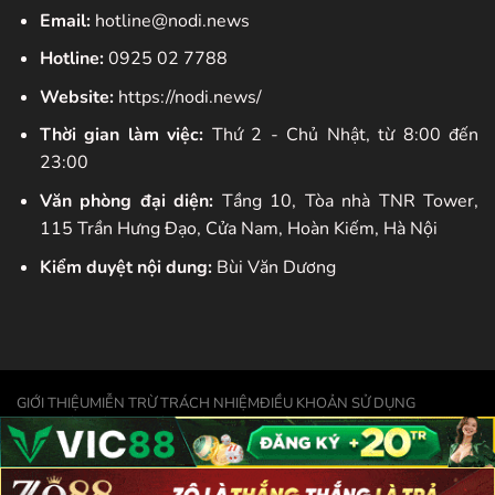
Email:
hotline@nodi.news
Hotline:
0925 02 7788
Website:
https://nodi.news/
Thời gian làm việc:
Thứ 2 - Chủ Nhật, từ 8:00 đến
23:00
Văn phòng đại diện:
Tầng 10, Tòa nhà TNR Tower,
115 Trần Hưng Đạo, Cửa Nam, Hoàn Kiếm, Hà Nội
Kiểm duyệt nội dung:
Bùi Văn Dương
GIỚI THIỆU
MIỄN TRỪ TRÁCH NHIỆM
ĐIỀU KHOẢN SỬ DỤNG
CHƠI CÓ TRÁCH NHIỆM
CHÍNH SÁCH BẢO MẬT
LIÊN HỆ SOI KEONHACAI
Copyright 2026 ©
nodi.news