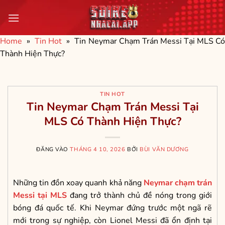
Bỏ
qua
nội
Home
»
Tin Hot
»
Tin Neymar Chạm Trán Messi Tại MLS C
dung
Thành Hiện Thực?
TIN HOT
Tin Neymar Chạm Trán Messi Tại
MLS Có Thành Hiện Thực?
ĐĂNG VÀO
THÁNG 4 10, 2026
BỞI
BÙI VĂN DƯƠNG
Những tin đồn xoay quanh khả năng
Neymar chạm trán
Messi tại MLS
đang trở thành chủ đề nóng trong giới
bóng đá quốc tế. Khi Neymar đứng trước một ngã rẽ
mới trong sự nghiệp, còn Lionel Messi đã ổn định tại