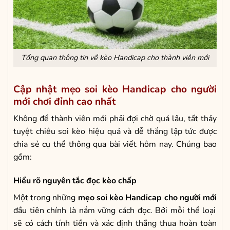
Tổng quan thông tin về kèo Handicap cho thành viên mới
Cập nhật mẹo soi kèo Handicap cho người
mới chơi đỉnh cao nhất
Không để thành viên mới phải đợi chờ quá lâu, tất thảy
tuyệt chiêu soi kèo hiệu quả và dễ thắng lập tức được
chia sẻ cụ thể thông qua bài viết hôm nay. Chúng bao
gồm:
Hiểu rõ nguyên tắc đọc kèo chấp
Một trong những
mẹo soi kèo Handicap cho người mới
đầu tiên chính là nắm vững cách đọc. Bởi mỗi thể loại
sẽ có cách tính tiền và xác định thắng thua hoàn toàn