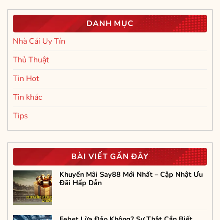
DANH MỤC
Nhà Cái Uy Tín
Thủ Thuật
Tin Hot
Tin khác
Tips
BÀI VIẾT GẦN ĐÂY
Khuyến Mãi Say88 Mới Nhất – Cập Nhật Ưu
Đãi Hấp Dẫn
Febet Lừa Đảo Không? Sự Thật Cần Biết