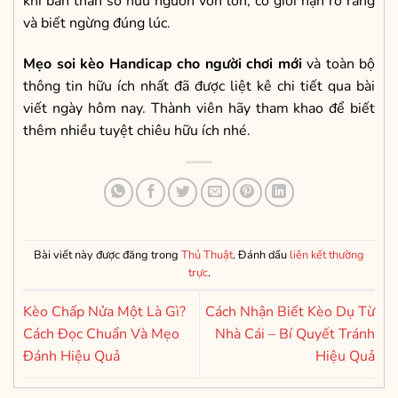
khi bản thân sở hữu nguồn vốn lớn, có giới hạn rõ ràng
và biết ngừng đúng lúc.
Mẹo soi kèo Handicap cho người chơi mới
và toàn bộ
thông tin hữu ích nhất đã được liệt kê chi tiết qua bài
viết ngày hôm nay. Thành viên hãy tham khao để biết
thêm nhiều tuyệt chiêu hữu ích nhé.
Bài viết này được đăng trong
Thủ Thuật
. Đánh dấu
liên kết thường
trực
.
Kèo Chấp Nửa Một Là Gì?
Cách Nhận Biết Kèo Dụ Từ
Cách Đọc Chuẩn Và Mẹo
Nhà Cái – Bí Quyết Tránh
Đánh Hiệu Quả
Hiệu Quả