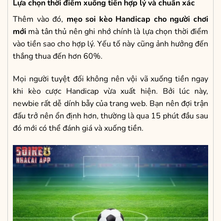
Lựa chọn thời điểm xuống tiền hợp lý và chuẩn xác
Thêm vào đó,
mẹo soi kèo Handicap cho người chơi
mới
mà tân thủ nên ghi nhớ chính là lựa chọn thời điểm
vào tiền sao cho hợp lý. Yếu tố này cũng ảnh hưởng đến
thắng thua đến hơn 60%.
Mọi người tuyệt đối không nên vội vã xuống tiền ngay
khi kèo cược Handicap vừa xuất hiện. Bởi lúc này,
newbie rất dễ dính bẫy của trang web. Bạn nên đợi trận
đấu trở nên ổn định hơn, thường là qua 15 phút đầu sau
đó mới có thể đánh giá và xuống tiền.