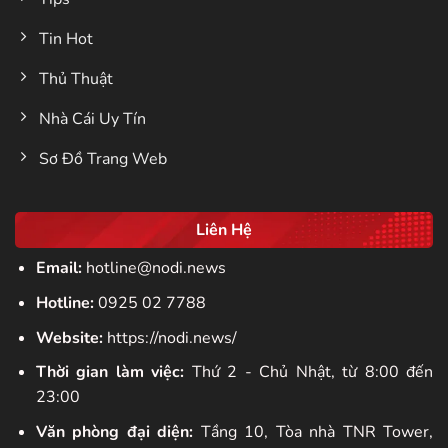
Tin Hot
Thủ Thuật
Nhà Cái Uy Tín
Sơ Đồ Trang Web
Liên Hệ
Email:
hotline@nodi.news
Hotline:
0925 02 7788
Website:
https://nodi.news/
Thời gian làm việc:
Thứ 2 - Chủ Nhật, từ 8:00 đến
23:00
Văn phòng đại diện:
Tầng 10, Tòa nhà TNR Tower,