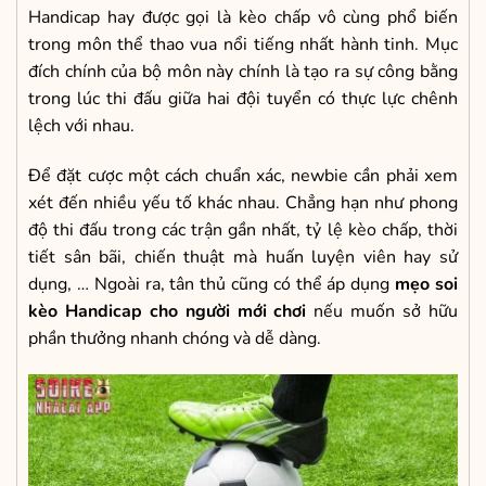
Handicap hay được gọi là kèo chấp vô cùng phổ biến
trong môn thể thao vua nổi tiếng nhất hành tinh. Mục
đích chính của bộ môn này chính là tạo ra sự công bằng
trong lúc thi đấu giữa hai đội tuyển có thực lực chênh
lệch với nhau.
Để đặt cược một cách chuẩn xác, newbie cần phải xem
xét đến nhiều yếu tố khác nhau. Chẳng hạn như phong
độ thi đấu trong các trận gần nhất, tỷ lệ kèo chấp, thời
tiết sân bãi, chiến thuật mà huấn luyện viên hay sử
dụng, … Ngoài ra, tân thủ cũng có thể áp dụng
mẹo soi
kèo Handicap cho người mới chơi
nếu muốn sở hữu
phần thưởng nhanh chóng và dễ dàng.