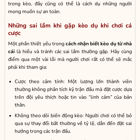
trong kèo, đây cũng có thể là cách dụ những người
mong muốn sự an toàn.
Những sai lầm khi gặp kèo dụ khi chơi cá
cược
Một phần thiết yếu trong
cách nhận biết kèo dụ từ nhà
cái
là hiểu và tránh các sai lầm thường gặp. Hãy cùng
điểm qua một vài lỗi mà người chơi rất có thể sẽ mắc
phải khi tham gia:
Cược theo cảm tính: Một lượng lớn thành viên
thường không phân tích kỹ trận đấu mà đặt cược dựa
trên đội yêu thích hoặc tin vào “linh cảm” của bản
thân.
Không theo dõi biến động kèo: Người chơi có thể bỏ
qua sự thay đổi bất thường về tỷ lệ, dẫn đến đặt sai
hướng trong các trận đấu.