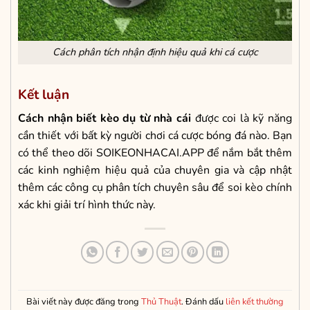
Cách phân tích nhận định hiệu quả khi cá cược
Kết luận
Cách nhận biết kèo dụ từ nhà cái
được coi là kỹ năng
cần thiết với bất kỳ người chơi cá cược bóng đá nào. Bạn
có thể theo dõi SOIKEONHACAI.APP để nắm bắt thêm
các kinh nghiệm hiệu quả của chuyên gia và cập nhật
thêm các công cụ phân tích chuyên sâu để soi kèo chính
xác khi giải trí hình thức này.
Bài viết này được đăng trong
Thủ Thuật
. Đánh dấu
liên kết thường