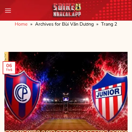
Bỏ
qua
nội
Home
»
Archives for Bùi Văn Dương
»
Trang 2
dung
06
Th5
Nhận Định Junior Barranquilla Vs Cerro Porteno 09H00