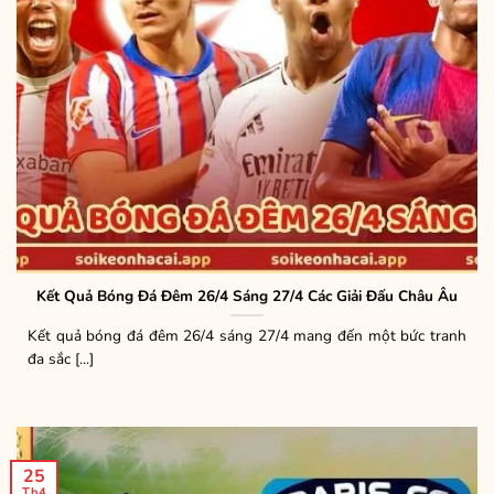
Kết Quả Bóng Đá Đêm 26/4 Sáng 27/4 Các Giải Đấu Châu
Âu
Kết Quả Bóng Đá Đêm 26/4 Sáng 27/4 Các Giải Đấu Châu Âu
Kết quả bóng đá đêm 26/4 sáng 27/4 mang đến một bức tranh
đa sắc [...]
25
Th4