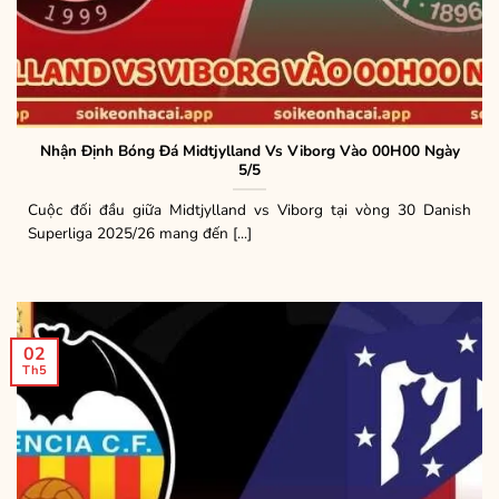
Nhận Định Bóng Đá Midtjylland Vs Viborg Vào 00H00
Ngày 5/5
Nhận Định Bóng Đá Midtjylland Vs Viborg Vào 00H00 Ngày
5/5
Cuộc đối đầu giữa Midtjylland vs Viborg tại vòng 30 Danish
Superliga 2025/26 mang đến [...]
02
Th5