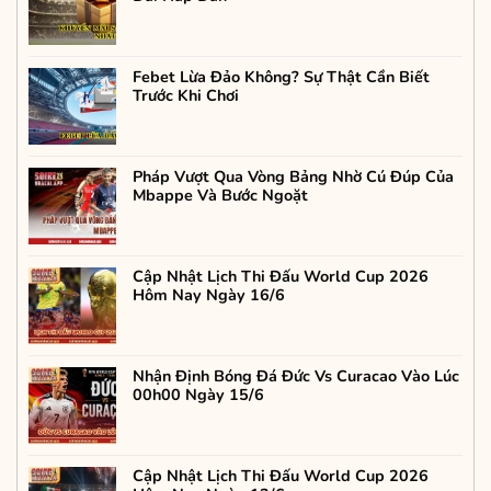
Febet Lừa Đảo Không? Sự Thật Cần Biết
Trước Khi Chơi
Pháp Vượt Qua Vòng Bảng Nhờ Cú Đúp Của
Mbappe Và Bước Ngoặt
Cập Nhật Lịch Thi Đấu World Cup 2026
Hôm Nay Ngày 16/6
Nhận Định Bóng Đá Đức Vs Curacao Vào Lúc
00h00 Ngày 15/6
Cập Nhật Lịch Thi Đấu World Cup 2026