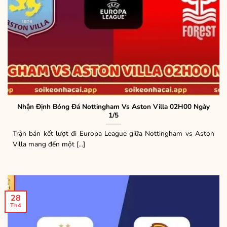
Nhận Định Bóng Đá Nottingham Vs Aston Villa 02H00
Ngày 1/5
Nhận Định Bóng Đá Nottingham Vs Aston Villa 02H00 Ngày
1/5
Trận bán kết lượt đi Europa League giữa Nottingham vs Aston
Villa mang đến một [...]
28
Th4