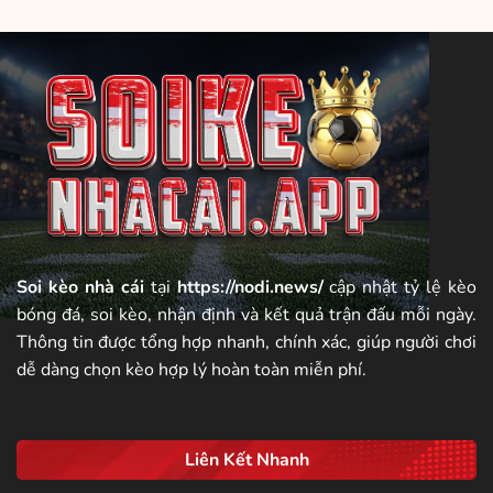
Soi kèo nhà cái
tại
https://nodi.news/
cập nhật tỷ lệ kèo
bóng đá, soi kèo, nhận định và kết quả trận đấu mỗi ngày.
Thông tin được tổng hợp nhanh, chính xác, giúp người chơi
dễ dàng chọn kèo hợp lý hoàn toàn miễn phí.
Liên Kết Nhanh