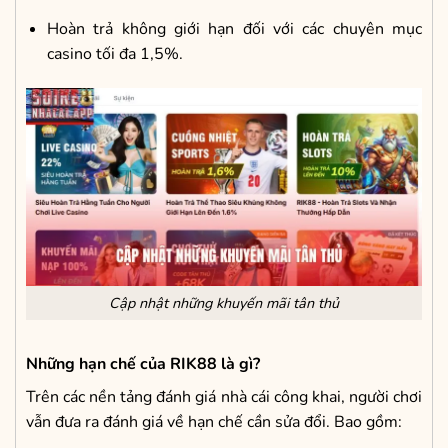
Hoàn trả không giới hạn đối với các chuyên mục
casino tối đa 1,5%.
Cập nhật những khuyến mãi tân thủ
Những hạn chế của RIK88 là gì?
Trên các nền tảng đánh giá nhà cái công khai, người chơi
vẫn đưa ra đánh giá về hạn chế cần sửa đổi. Bao gồm: