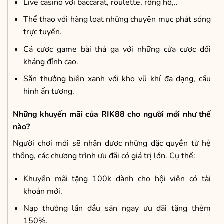
Live casino với baccarat, roulette, rồng hổ,..
Thể thao với hàng loạt những chuyên mục phát sóng
trực tuyến.
Cá cược game bài thả ga với những cửa cược đối
kháng đỉnh cao.
Săn thưởng biển xanh với kho vũ khí đa dạng, cấu
hình ấn tượng.
Những khuyến mãi của RIK88 cho người mới như thế
nào?
Người chơi mới sẽ nhận được những đặc quyền từ hệ
thống, các chương trình ưu đãi có giá trị lớn. Cụ thể:
Khuyến mãi tặng 100k dành cho hội viên có tài
khoản mới.
Nạp thưởng lần đầu săn ngay ưu đãi tặng thêm
150%.