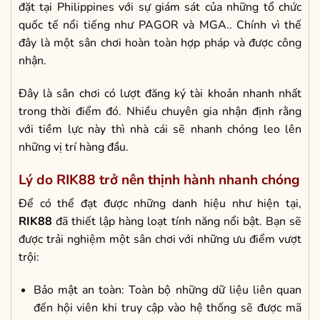
đặt tại Philippines với sự giám sát của những tổ chức
quốc tế nổi tiếng như PAGOR và MGA.. Chính vì thế
đây là một sân chơi hoàn toàn hợp pháp và được công
nhận.
Đây là sân chơi có lượt đăng ký tài khoản nhanh nhất
trong thời điểm đó. Nhiều chuyên gia nhận định rằng
với tiềm lực này thì nhà cái sẽ nhanh chóng leo lên
những vị trí hàng đầu.
Lý do RIK88 trở nên thịnh hành nhanh chóng
Để có thể đạt được những danh hiệu như hiện tại,
RIK88
đã thiết lập hàng loạt tính năng nổi bật. Bạn sẽ
được trải nghiệm một sân chơi với những ưu điểm vượt
trội:
Bảo mật an toàn: Toàn bộ những dữ liệu liên quan
đến hội viên khi truy cập vào hệ thống sẽ được mã