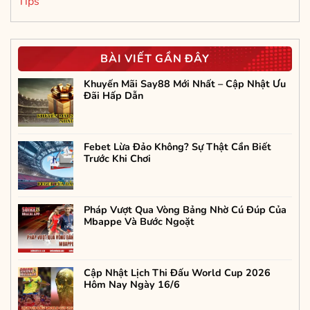
Tips
BÀI VIẾT GẦN ĐÂY
Khuyến Mãi Say88 Mới Nhất – Cập Nhật Ưu
Đãi Hấp Dẫn
Febet Lừa Đảo Không? Sự Thật Cần Biết
Trước Khi Chơi
Pháp Vượt Qua Vòng Bảng Nhờ Cú Đúp Của
Mbappe Và Bước Ngoặt
Cập Nhật Lịch Thi Đấu World Cup 2026
Hôm Nay Ngày 16/6