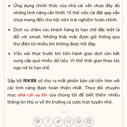
Ứng dụng chính thức của nhà cái vẫn chưa đầy đủ
những tính năng cần thiết. Vì thế việc cài đặt app vẫn
chưa mang đến cho hội viên trải nghiệm hoàn chỉnh.
Dịch vụ chăm sóc khách hàng bị hạn chế đặc biệt là
đối với email. Những thắc mắc được gửi thông qua
thư điện tử nhiều khi không được hồi đáp.
Việc xác thực trước khi tiến hành giao dịch còn bắt
cung cấp quá nhiều dữ liệu. Vì thế thời gian thao tác
nạp rút bị hạn chế.
Sắp tới
RIK88
sẽ cho ra mắt phiên bản cái tiến hơn với
các tính năng được hoàn thiện nhất. Theo dõi chuyên
mục
nhà cái uy tín
của chúng tôi để biết thêm nhiều
thông tin thú vị về thị trường cá cược trực tuyến nhé.