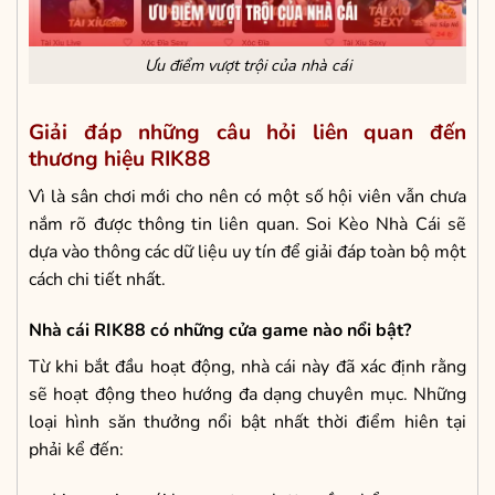
Ưu điểm vượt trội của nhà cái
Giải đáp những câu hỏi liên quan đến
thương hiệu RIK88
Vì là sân chơi mới cho nên có một số hội viên vẫn chưa
nắm rõ được thông tin liên quan. Soi Kèo Nhà Cái sẽ
dựa vào thông các dữ liệu uy tín để giải đáp toàn bộ một
cách chi tiết nhất.
Nhà cái RIK88 có những cửa game nào nổi bật?
Từ khi bắt đầu hoạt động, nhà cái này đã xác định rằng
sẽ hoạt động theo hướng đa dạng chuyên mục. Những
loại hình săn thưởng nổi bật nhất thời điểm hiên tại
phải kể đến: