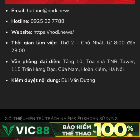
Email:
hotline@nodi.news
Hotline:
0925 02 7788
Website:
https://nodi.news/
Thời gian làm việc:
Thứ 2 - Chủ Nhật, từ 8:00 đến
23:00
Văn phòng đại diện:
Tầng 10, Tòa nhà TNR Tower,
115 Trần Hưng Đạo, Cửa Nam, Hoàn Kiếm, Hà Nội
Kiểm duyệt nội dung:
Bùi Văn Dương
GIỚI THIỆU
MIỄN TRỪ TRÁCH NHIỆM
ĐIỀU KHOẢN SỬ DỤNG
CHƠI CÓ TRÁCH NHIỆM
CHÍNH SÁCH BẢO MẬT
LIÊN HỆ SOI KEONHACAI