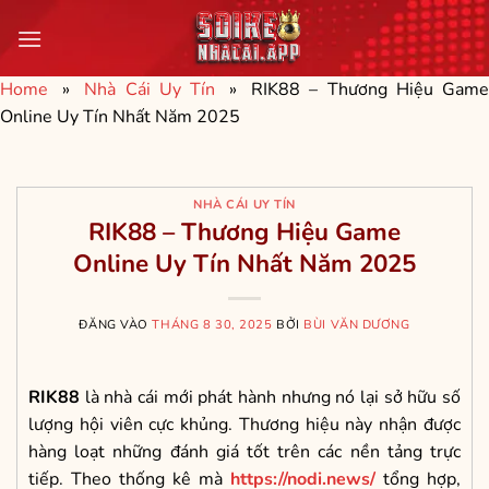
Bỏ
qua
nội
Home
»
Nhà Cái Uy Tín
»
RIK88 – Thương Hiệu Gam
dung
Online Uy Tín Nhất Năm 2025
NHÀ CÁI UY TÍN
RIK88 – Thương Hiệu Game
Online Uy Tín Nhất Năm 2025
ĐĂNG VÀO
THÁNG 8 30, 2025
BỞI
BÙI VĂN DƯƠNG
RIK88
là nhà cái mới phát hành nhưng nó lại sở hữu số
lượng hội viên cực khủng. Thương hiệu này nhận được
hàng loạt những đánh giá tốt trên các nền tảng trực
tiếp. Theo thống kê mà
https://nodi.news/
tổng hợp,