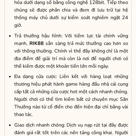
hóa dưới dạng số bằng công nghệ 128bit. Tiếp theo
chúng sẽ được phân chia và đem đi lưu trữ tại hệ
thống máy chủ dưới sự kiểm soát nghiêm ngặt 24
giờ.
Trả thưởng hậu hĩnh: Với tiềm lực tài chính vững
mạnh,
RIK88
sẵn sàng trả mức thưởng cao hơn so
với thông thường. Chính vì thế đây không chỉ là một
địa điểm để giải trí mà còn là nơi để người chơi có
thể kiếm được một khoản tiền lớn mỗi ngày.
Đa dạng cửa cược: Liên kết với hàng loạt những
thương hiệu phát hành game hàng đầu nhà cái cung
cấp tất cả những cửa cược hot một cách nhanh chóng.
Người chơi có thể tìm kiếm bất cứ chuyên mục Săn
Thưởng nào từ cổ điển cho đến hiện đại chỉ bằng vài
thao tác.
Giao dịch nhanh chóng: Dịch vụ nạp rút tại đây được
đánh giá rất tốt trên các nền tảng công khai. Người