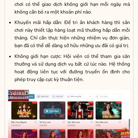
chơi có thể giao dịch không giới hạn mỗi ngày mà
không cần bỏ ra một khoản phí nào.
Khuyến mãi hấp dẫn: Để tri ân khách hàng thì sân
chơi này thiết lập hàng loạt mã thưởng hấp dẫn mỗi
tháng. Chỉ cần thực hiện những nhiệm vụ đơn giản,
bạn đã có thể dễ dàng sở hữu những ưu đãi có giá trị.
Không giới hạn cược: Hội viên có thể tham gia săn
thưởng và sử dụng dịch vụ bất cứ lúc nào. Hệ thống
hoạt động liên tục với đường truyền ổn định cho
phép truy cập cực kỳ thuận tiện.