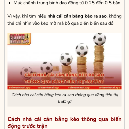
Mức chênh trung bình dao động từ 0.25 đến 0.5 bàn
Vì vậy, khi tìm hiểu
nhà cái cân bằng kèo ra sao
, không
thể chỉ nhìn vào kèo mở mà bỏ qua diễn biến sau đó.
Cách nhà cái cân bằng kèo ra sao thông qua dòng tiền thị
trường?
Cách nhà cái cân bằng kèo thông qua biến
động trước trận