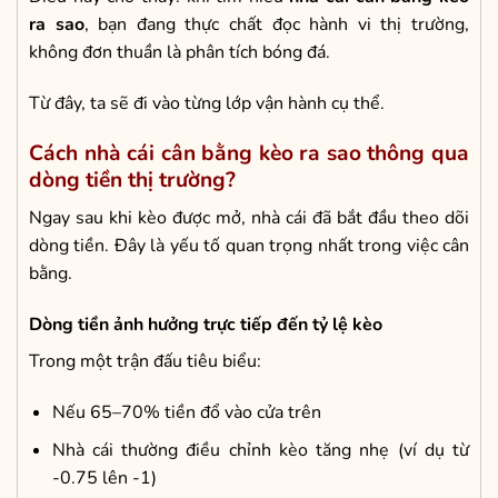
ra sao
, bạn đang thực chất đọc hành vi thị trường,
không đơn thuần là phân tích bóng đá.
Từ đây, ta sẽ đi vào từng lớp vận hành cụ thể.
Cách nhà cái cân bằng kèo ra sao thông qua
dòng tiền thị trường?
Ngay sau khi kèo được mở, nhà cái đã bắt đầu theo dõi
dòng tiền. Đây là yếu tố quan trọng nhất trong việc cân
bằng.
Dòng tiền ảnh hưởng trực tiếp đến tỷ lệ kèo
Trong một trận đấu tiêu biểu:
Nếu 65–70% tiền đổ vào cửa trên
Nhà cái thường điều chỉnh kèo tăng nhẹ (ví dụ từ
-0.75 lên -1)