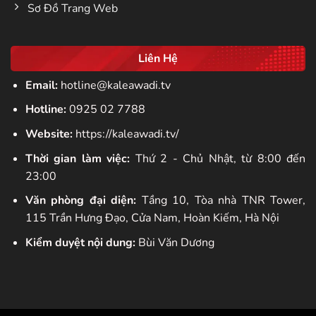
Sơ Đồ Trang Web
Liên Hệ
Email:
hotline@kaleawadi.tv
Hotline:
0925 02 7788
Website:
https://kaleawadi.tv/
Thời gian làm việc:
Thứ 2 - Chủ Nhật, từ 8:00 đến
23:00
Văn phòng đại diện:
Tầng 10, Tòa nhà TNR Tower,
115 Trần Hưng Đạo, Cửa Nam, Hoàn Kiếm, Hà Nội
Kiểm duyệt nội dung:
Bùi Văn Dương