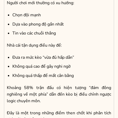
Người chơi mới thường có xu hướng:
Chọn đội mạnh
Dựa vào phong độ gần nhất
Tin vào các chuỗi thắng
Nhà cái tận dụng điều này để:
Đưa ra mức kèo “vừa đủ hấp dẫn”
Không quá cao để gây nghi ngờ
Không quá thấp để mất cân bằng
Khoảng 58% trận đấu có hiện tượng “đám đông
nghiêng về một phía” dẫn đến kèo bị điều chỉnh ngược
logic chuyên môn.
Đây là một trong những điểm then chốt khi phân tích