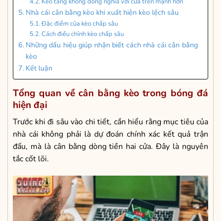
Kèo tăng không đồng nghĩa với cửa trên mạnh hơn
Nhà cái cân bằng kèo khi xuất hiện kèo lệch sâu
Đặc điểm của kèo chấp sâu
Cách điều chỉnh kèo chấp sâu
Những dấu hiệu giúp nhận biết cách nhà cái cân bằng
kèo
Kết luận
Tổng quan về cân bằng kèo trong bóng đá
hiện đại
Trước khi đi sâu vào chi tiết, cần hiểu rằng mục tiêu của
nhà cái không phải là dự đoán chính xác kết quả trận
đấu, mà là cân bằng dòng tiền hai cửa. Đây là nguyên
tắc cốt lõi.