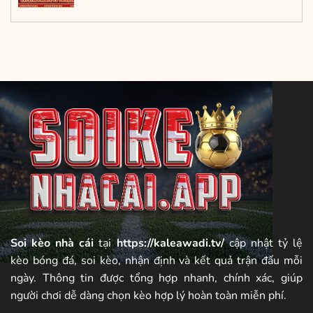
Soi kèo nhà cái
tại
https://kaleawadi.tv/
cập nhật tỷ lệ
kèo bóng đá, soi kèo, nhận định và kết quả trận đấu mỗi
ngày. Thông tin được tổng hợp nhanh, chính xác, giúp
người chơi dễ dàng chọn kèo hợp lý hoàn toàn miễn phí.