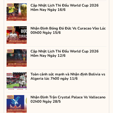
Cập Nhật Lịch Thi Đấu World Cup 2026
Hôm Nay Ngày 16/6
Nhận Định Bóng Đá Đức Vs Curacao Vào Lúc
00h00 Ngày 15/6
Cập Nhật Lịch Thi Đấu World Cup 2026
Hôm Nay Ngày 12/6
Toàn cảnh sức mạnh và Nhận định Bolivia vs
Algeria lúc 7h00 ngày 11/6
Nhận Định Trận Crystal Palace Vs Vallecano
02h00 Ngày 28/5