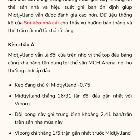
thế sân nhà và hiệu suất ghi bàn ổn định giúp
Midtjylland vẫn được đánh giá cao hơn. Dữ liệu thống
kê của
Soi kèo nhà cái
cho thấy xu hướng bàn thắng và
thế trận cởi mở là khá rõ ràng.
Kèo châu Á
Midtjylland vẫn là đội cửa trên nhờ vị thế top đầu bảng
cùng khả năng tận dụng lợi thế sân MCH Arena, nơi họ
thường chơi áp đảo.
Kèo đáng chú ý: Midtjylland -0,75
Midtjylland thắng 16/31 lần đối đầu gần nhất với
Viborg
Đội bóng này ghi trung bình khoảng 2,41 bàn/trận
trên sân nhà mùa này
Viborg chỉ thắng 1/5 trận gần nhất trước Midtjylland