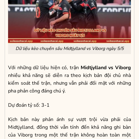
Dữ liệu kèo chuyên sâu Midtjylland vs Viborg ngày 5/5
Với những dữ liệu hiện có, trận
Midtjylland vs Viborg
nhiều khả năng sẽ diễn ra theo kịch bản đội chủ nhà
kiểm soát thế trận, nhưng vẫn phải đối mặt với những
pha phản công đáng chú ý.
Dự đoán tỷ số: 3-1
Kịch bản này phản ánh sự vượt trội vừa phải của
Midtjylland, đồng thời vẫn tính đến khả năng ghi bàn
của Viborg trong một thế trận không hoàn toàn một