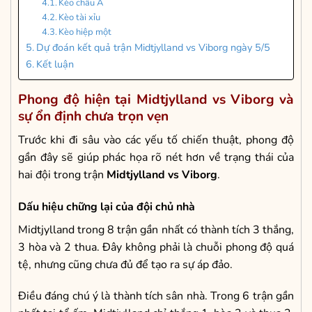
Kèo châu Á
Kèo tài xỉu
Kèo hiệp một
Dự đoán kết quả trận Midtjylland vs Viborg ngày 5/5
Kết luận
Phong độ hiện tại Midtjylland vs Viborg và
sự ổn định chưa trọn vẹn
Trước khi đi sâu vào các yếu tố chiến thuật, phong độ
gần đây sẽ giúp phác họa rõ nét hơn về trạng thái của
hai đội trong trận
Midtjylland vs Viborg
.
Dấu hiệu chững lại của đội chủ nhà
Midtjylland trong 8 trận gần nhất có thành tích 3 thắng,
3 hòa và 2 thua. Đây không phải là chuỗi phong độ quá
tệ, nhưng cũng chưa đủ để tạo ra sự áp đảo.
Điều đáng chú ý là thành tích sân nhà. Trong 6 trận gần