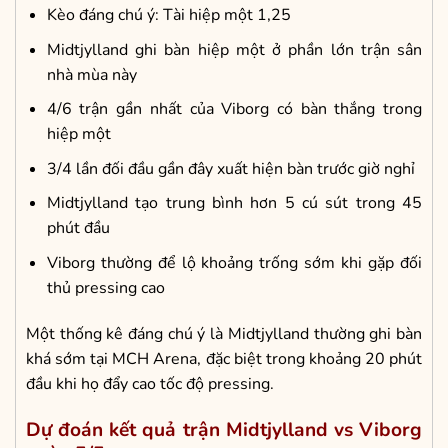
Kèo đáng chú ý: Tài hiệp một 1,25
Midtjylland ghi bàn hiệp một ở phần lớn trận sân
nhà mùa này
4/6 trận gần nhất của Viborg có bàn thắng trong
hiệp một
3/4 lần đối đầu gần đây xuất hiện bàn trước giờ nghỉ
Midtjylland tạo trung bình hơn 5 cú sút trong 45
phút đầu
Viborg thường để lộ khoảng trống sớm khi gặp đối
thủ pressing cao
Một thống kê đáng chú ý là Midtjylland thường ghi bàn
khá sớm tại MCH Arena, đặc biệt trong khoảng 20 phút
đầu khi họ đẩy cao tốc độ pressing.
Dự đoán kết quả trận Midtjylland vs Viborg