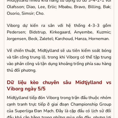
Midtjylland nhiều khả năng sử dụng sơ đồ 3-4-2-1 với
Olafsson; Diao, Lee, Erlic; Mbabu, Bravo, Billing, Bak;
Osorio, Simsir; Cho.
Viborg dự kiến ra sân với hệ thống 4-3-3 gồm
Pedersen; Bidstrup, Kirkegaard, Anyembe, Kuzmic;
Jorgensen, Beck, Zaletel; Karchoud, Hanza, Horneman.
Về chiến thuật, Midtjylland sẽ ưu tiên kiểm soát bóng
và tấn công trung lộ, trong khi Viborg có thể tập trung
vào phản công và tận dụng khoảng trống phía sau hàng
thủ đối phương.
Dữ liệu kèo chuyên sâu Midtjylland vs
Viborg ngày 5/5
Midtjylland tiếp đón Viborg trong trận đấu thuộc nhóm
cạnh tranh trực tiếp ở giai đoạn Championship Group
của Superliga Đan Mạch. Đây là cặp đấu có lịch sử đối
đầu khá cân bằng trong những mùa gần đây, nhưng lợi