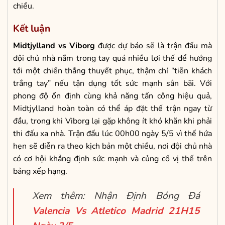
chiều.
Kết luận
Midtjylland vs Viborg
được dự báo sẽ là trận đấu mà
đội chủ nhà nắm trong tay quá nhiều lợi thế để hướng
tới một chiến thắng thuyết phục, thậm chí “tiễn khách
trắng tay” nếu tận dụng tốt sức mạnh sân bãi. Với
phong độ ổn định cùng khả năng tấn công hiệu quả,
Midtjylland hoàn toàn có thể áp đặt thế trận ngay từ
đầu, trong khi Viborg lại gặp không ít khó khăn khi phải
thi đấu xa nhà. Trận đấu lúc 00h00 ngày 5/5 vì thế hứa
hẹn sẽ diễn ra theo kịch bản một chiều, nơi đội chủ nhà
có cơ hội khẳng định sức mạnh và củng cố vị thế trên
bảng xếp hạng.
Xem thêm: Nhận Định Bóng Đá
Valencia Vs Atletico Madrid 21H15