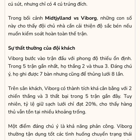
cú sút, nhưng chỉ có 4 cú trúng đích.
Trong bối cảnh
Midtjylland vs Viborg
, những con số
này cho thấy đội chủ nhà cần cải thiện độ sắc bén nếu
muốn kiểm soát hoàn toàn thế trận.
Sự thất thường của đội khách
Viborg bước vào trận đấu với phong độ thiếu ổn định.
Trong 5 trận gần nhất, họ thắng 2 và thua 3. Đáng chú
ý, họ ghi được 7 bàn nhưng cũng để thủng lưới 8 lần.
Trên sân khách, Viborg có thành tích khá cân bằng với 2
chiến thắng và 3 thất bại trong 5 trận gần đây. Tuy
nhiên, tỷ lệ giữ sạch lưới chỉ đạt 20%, cho thấy hàng
thủ vẫn tồn tại nhiều khoảng trống.
Một điểm đáng chú ý là khả năng phản công. Viborg
thường tận dụng tốt các tình huống chuyển trạng thái