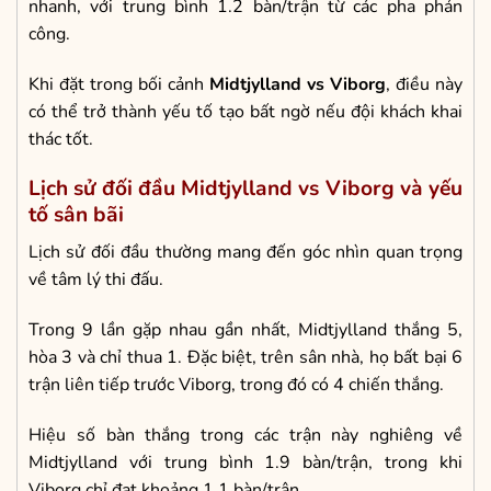
nhanh, với trung bình 1.2 bàn/trận từ các pha phản
công.
Khi đặt trong bối cảnh
Midtjylland vs Viborg
, điều này
có thể trở thành yếu tố tạo bất ngờ nếu đội khách khai
thác tốt.
Lịch sử đối đầu Midtjylland vs Viborg và yếu
tố sân bãi
Lịch sử đối đầu thường mang đến góc nhìn quan trọng
về tâm lý thi đấu.
Trong 9 lần gặp nhau gần nhất, Midtjylland thắng 5,
hòa 3 và chỉ thua 1. Đặc biệt, trên sân nhà, họ bất bại 6
trận liên tiếp trước Viborg, trong đó có 4 chiến thắng.
Hiệu số bàn thắng trong các trận này nghiêng về
Midtjylland với trung bình 1.9 bàn/trận, trong khi
Viborg chỉ đạt khoảng 1.1 bàn/trận.