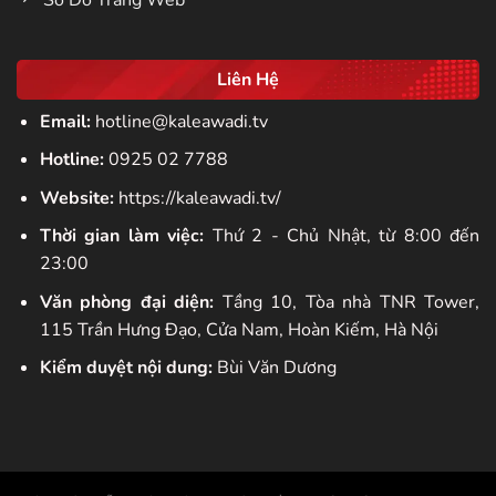
Sơ Đồ Trang Web
Liên Hệ
Email:
hotline@kaleawadi.tv
Hotline:
0925 02 7788
Website:
https://kaleawadi.tv/
Thời gian làm việc:
Thứ 2 - Chủ Nhật, từ 8:00 đến
23:00
Văn phòng đại diện:
Tầng 10, Tòa nhà TNR Tower,
115 Trần Hưng Đạo, Cửa Nam, Hoàn Kiếm, Hà Nội
Kiểm duyệt nội dung:
Bùi Văn Dương