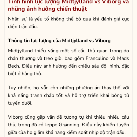
Tình hình lực lượng Midtjylland vs Viborg và
những ảnh hưởng chiến thuật
Nhân sự là yếu tố không thể bỏ qua khi đánh giá cục
diện trận đấu.
Thông tin lực lượng của Midtjylland vs Viborg
Midtjylland thiếu vắng một số cầu thủ quan trọng do
chấn thương và treo giò, bao gồm Franculino và Mads
Bech. Điều này ảnh hưởng đến chiều sâu đội hình, đặc
biệt ở hàng thủ.
Tuy nhiên, họ vẫn còn những phương án thay thế với
khả năng tranh chấp tốt và hỗ trợ triển khai bóng từ
tuyến dưới.
Viborg cũng gặp vấn đề tương tự khi thiếu nhiều cầu
thủ, trong đó có Jeppe Grønning. Điều này khiến tuyến
giữa của họ giảm khả năng kiểm soát nhịp độ trận đấu.