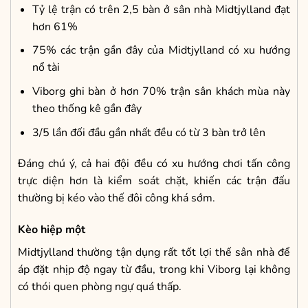
Tỷ lệ trận có trên 2,5 bàn ở sân nhà Midtjylland đạt
hơn 61%
75% các trận gần đây của Midtjylland có xu hướng
nổ tài
Viborg ghi bàn ở hơn 70% trận sân khách mùa này
theo thống kê gần đây
3/5 lần đối đầu gần nhất đều có từ 3 bàn trở lên
Đáng chú ý, cả hai đội đều có xu hướng chơi tấn công
trực diện hơn là kiểm soát chặt, khiến các trận đấu
thường bị kéo vào thế đôi công khá sớm.
Kèo hiệp một
Midtjylland thường tận dụng rất tốt lợi thế sân nhà để
áp đặt nhịp độ ngay từ đầu, trong khi Viborg lại không
có thói quen phòng ngự quá thấp.