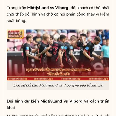
Trong trận
Midtjylland vs Viborg
, đội khách có thể phải
chơi thấp đội hình và chờ cơ hội phản công thay vì kiểm
soát bóng.
Lịch sử đối đầu Midtjylland vs Viborg và yếu tố sân bãi
Đội hình dự kiến Midtjylland vs Viborg và cách triển
khai