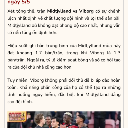
ngày 5/5
Xét tổng thể, trận
Midtjylland vs Viborg
có sự chênh
lệch nhất định về chất lượng đội hình và lợi thế sân bãi.
Midtjylland dù không đạt phong độ cao nhất, nhưng vẫn
có nền tảng ổn định hơn.
Hiệu suất ghi bàn trung bình của Midtjylland mùa này
đạt khoảng 1.7 bàn/trận, trong khi Viborg là 1.3
bàn/trận. Ngoài ra, tỷ lệ kiểm soát bóng và số cơ hội tạo
ra của đội chủ nhà cũng cao hơn.
Tuy nhiên, Viborg không phải đối thủ dễ bị áp đảo hoàn
toàn. Khả năng phản công của họ có thể tạo ra những
tình huống nguy hiểm, đặc biệt khi Midtjylland dâng
cao đội hình.