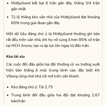
Midtjylland bất bại 6 trận gần đây, thắng 3/4 trận
gần nhất
Tỷ lệ thắng kèo sân nhà của Midtjylland đạt khoảng
60% trong giai đoạn gần đây
Một dữ liệu đáng chú ý là Midtjylland thường ghi bàn
rất đều trên sân nhà, khi họ nổ súng ở hơn 85% số trận
tại MCH Arena, tạo ra áp lực lớn ngay từ đầu trận.
Kèo tài xỉu
Các cuộc đối đầu giữa hai đội thường có xu hướng xuất
hiện bàn thắng ở mức trung bình cao, đặc biệt khi
Viborg cũng chơi khá cởi mở trên sân khách.
Kèo đáng chú ý: Tài 2,75
Trung bình đối đầu giữa hai đội đạt khoảng 2,67
bàn/trận