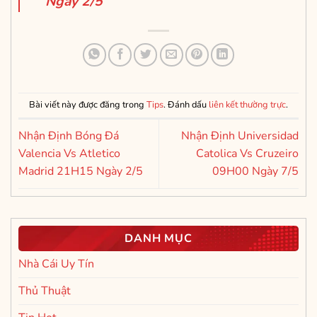
Ngày 2/5
Bài viết này được đăng trong
Tips
. Đánh dấu
liên kết thường trực
.
Nhận Định Bóng Đá
Nhận Định Universidad
Valencia Vs Atletico
Catolica Vs Cruzeiro
Madrid 21H15 Ngày 2/5
09H00 Ngày 7/5
DANH MỤC
Nhà Cái Uy Tín
Thủ Thuật