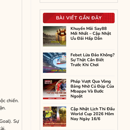
BÀI VIẾT GẦN ĐÂY
Khuyến Mãi Say88
Mới Nhất – Cập Nhật
Ưu Đãi Hấp Dẫn
Febet Lừa Đảo Không?
Sự Thật Cần Biết
Trước Khi Chơi
Pháp Vượt Qua Vòng
Bảng Nhờ Cú Đúp Của
Mbappe Và Bước
Ngoặt
ộc chiến.
ận.
Cập Nhật Lịch Thi Đấu
World Cup 2026 Hôm
Nay Ngày 16/6
Goal). Sự
ài.