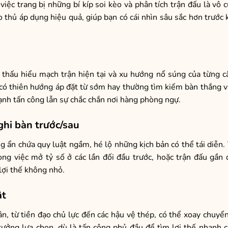
việc trang bị những bí kíp soi kèo và phân tích trận đấu là vô
 thủ áp dụng hiệu quả, giúp bạn có cái nhìn sâu sắc hơn trước 
thấu hiểu mạch trận hiện tại và xu hướng nổ súng của từng câ
ọ có thiên hướng áp đặt từ sớm hay thường tìm kiếm bàn thắng 
ạnh tấn công lẫn sự chắc chắn nơi hàng phòng ngự.
ghi bàn trước/sau
g ẩn chứa quy luật ngầm, hé lộ những kịch bản có thể tái diễn.
g việc mở tỷ số ở các lần đối đầu trước, hoặc trận đấu gần 
lợi thế không nhỏ.
ật
n, từ tiền đạo chủ lực đến các hậu vệ thép, có thể xoay chuyển
rưởng lựa chọn, dù là tấn công phủ đầu để tìm lợi thế nhanh 