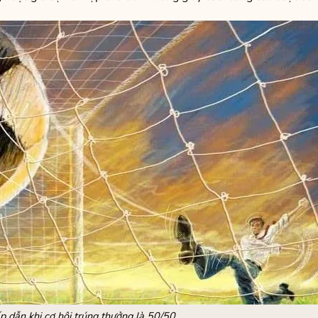
p dẫn khi cơ hội trúng thưởng là 50/50