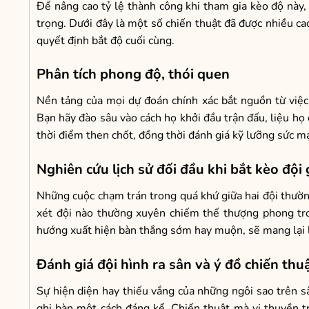
Để nâng cao tỷ lệ thành công khi tham gia kèo độ này, 
trọng. Dưới đây là một số chiến thuật đã được nhiều cao
quyết định bắt độ cuối cùng.
Phân tích phong độ, thói quen
Nền tảng của mọi dự đoán chính xác bắt nguồn từ việc 
Bạn hãy đào sâu vào cách họ khởi đầu trận đấu, liệu h
thời điểm then chốt, đồng thời đánh giá kỹ lưỡng sức m
Nghiên cứu lịch sử đối đầu khi bắt kèo đội 
Những cuộc chạm trán trong quá khứ giữa hai đội thườn
xét đội nào thường xuyên chiếm thế thượng phong tron
hướng xuất hiện bàn thắng sớm hay muộn, sẽ mang lại 
Đánh giá đội hình ra sân và ý đồ chiến thu
Sự hiện diện hay thiếu vắng của những ngôi sao trên sâ
ghi bàn một cách đáng kể. Chiến thuật mà vị thuyền t