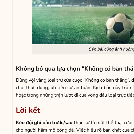
Sân bãi cũng ảnh hưởng 
Không bỏ qua lựa chọn “Không có bàn th
Đừng vội vàng loại trừ cửa cược “Không có bàn thắng”, đ
chơi thực dụng, ưu tiên sự an toàn. Kịch bản này trở 
hoặc trong những trận lượt đi của vòng đấu loại trực tiế
Lời kết
Kèo đội ghi bàn trước/sau
thực sự là một thể loại cượ
cho người hâm mộ bóng đá. Việc hiểu rõ bản chất của c