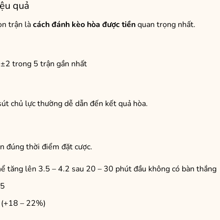
iệu quả
ọn trận là
cách đánh kèo hòa được tiền
quan trọng nhất.
 ±2 trong 5 trận gần nhất
 sút chủ lực thường dễ dẫn đến kết quả hòa.
ọn đúng thời điểm đặt cược.
hể tăng lên 3.5 – 4.2 sau 20 – 30 phút đầu không có bàn thắng
75
1 (+18 – 22%)