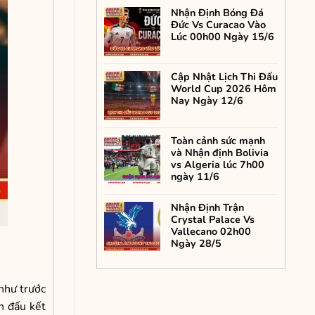
Nhận Định Bóng Đá
Đức Vs Curacao Vào
Lúc 00h00 Ngày 15/6
Cập Nhật Lịch Thi Đấu
World Cup 2026 Hôm
Nay Ngày 12/6
Toàn cảnh sức mạnh
và Nhận định Bolivia
vs Algeria lúc 7h00
ngày 11/6
Nhận Định Trận
Crystal Palace Vs
Vallecano 02h00
Ngày 28/5
như trước
n đấu kết