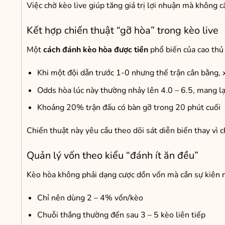
Việc chờ kèo live giúp tăng giá trị lợi nhuận mà không c
Kết hợp chiến thuật “gỡ hòa” trong kèo live
Một
cách đánh kèo hòa được tiền
phổ biến của cao thủ 
Khi một đội dẫn trước 1-0 nhưng thế trận cân bằng
Odds hòa lúc này thường nhảy lên 4.0 – 6.5, mang lạ
Khoảng 20% trận đấu có bàn gỡ trong 20 phút cuối
Chiến thuật này yêu cầu theo dõi sát diễn biến thay vì c
Quản lý vốn theo kiểu “đánh ít ăn đều”
Kèo hòa không phải dạng cược dồn vốn mà cần sự kiên 
Chỉ nên dùng 2 – 4% vốn/kèo
Chuỗi thắng thường đến sau 3 – 5 kèo liên tiếp