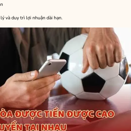
ận
ý và duy trì lợi nhuận dài hạn.