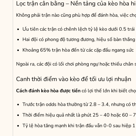
Lọc trận cân bằng – Nền tảng của kèo hòa h
Không phải trận nào cũng phù hợp để đánh hòa, việc ch
Ưu tiên các trận có chênh lệch tỷ lệ kèo dưới 0.5 trái
Hai đội có phong độ tương đương, hiệu số bàn thắng
Khoảng 65% trận hòa đến từ các cặp đấu ngang sức
Ngoài ra, các đội có lối chơi phòng ngự hoặc thiếu chân
Canh thời điểm vào kèo để tối ưu lợi nhuận
Cách đánh kèo hòa được tiền
có lợi thế lớn khi biết ch
Trước trận odds hòa thường từ 2.8 – 3.4, nhưng có t
Thời điểm hiệu quả nhất là phút 25 – 40 hoặc 60 – 
Tỷ lệ hòa tăng mạnh khi trận đấu vẫn 0-0 sau hiệp 