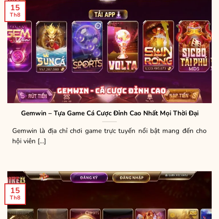
15
Th8
Gemwin – Tựa Game Cá Cược Đỉnh Cao Nhất Mọi Thời Đại
Gemwin là địa chỉ chơi game trực tuyến nổi bật mang đến cho
hội viên [...]
15
Th8