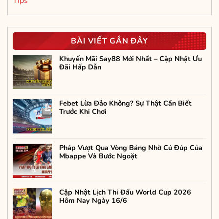
Tips
BÀI VIẾT GẦN ĐÂY
Khuyến Mãi Say88 Mới Nhất – Cập Nhật Ưu
Đãi Hấp Dẫn
Febet Lừa Đảo Không? Sự Thật Cần Biết
Trước Khi Chơi
Pháp Vượt Qua Vòng Bảng Nhờ Cú Đúp Của
Mbappe Và Bước Ngoặt
Cập Nhật Lịch Thi Đấu World Cup 2026
Hôm Nay Ngày 16/6