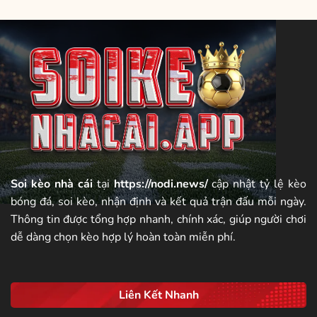
Soi kèo nhà cái
tại
https://nodi.news/
cập nhật tỷ lệ kèo
bóng đá, soi kèo, nhận định và kết quả trận đấu mỗi ngày.
Thông tin được tổng hợp nhanh, chính xác, giúp người chơi
dễ dàng chọn kèo hợp lý hoàn toàn miễn phí.
Liên Kết Nhanh