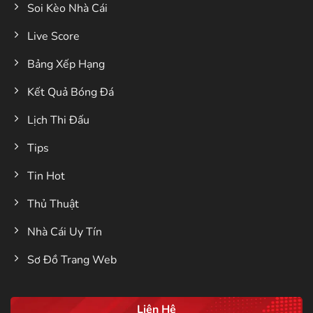
Soi Kèo Nhà Cái
Live Score
Bảng Xếp Hạng
Kết Quả Bóng Đá
Lịch Thi Đấu
Tips
Tin Hot
Thủ Thuật
Nhà Cái Uy Tín
Sơ Đồ Trang Web
Liên Hệ